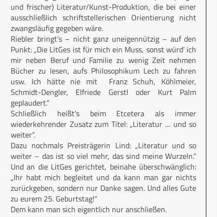
und frischer) Literatur/Kunst-Produktion, die bei einer
ausschließlich schriftstellerischen Orientierung nicht
zwangsläufig gegeben wäre.
Riebler bringt’s – nicht ganz uneigennützig – auf den
Punkt: „Die LitGes ist für mich ein Muss, sonst würd’ ich
mir neben Beruf und Familie zu wenig Zeit nehmen
Bücher zu lesen, aufs Philosophikum Lech zu fahren
usw. Ich hätte nie mit Franz Schuh, Köhlmeier,
Schmidt-Dengler, Elfriede Gerstl oder Kurt Palm
geplaudert.“
Schließlich heißt’s beim Etcetera als immer
wiederkehrender Zusatz zum Titel: „Literatur … und so
weiter“.
Dazu nochmals Preisträgerin Lind: „Literatur und so
weiter – das ist so viel mehr, das sind meine Wurzeln.“
Und an die LitGes gerichtet, beinahe überschwänglich:
„Ihr habt mich begleitet und da kann man gar nichts
zurückgeben, sondern nur Danke sagen. Und alles Gute
zu eurem 25. Geburtstag!“
Dem kann man sich eigentlich nur anschließen.