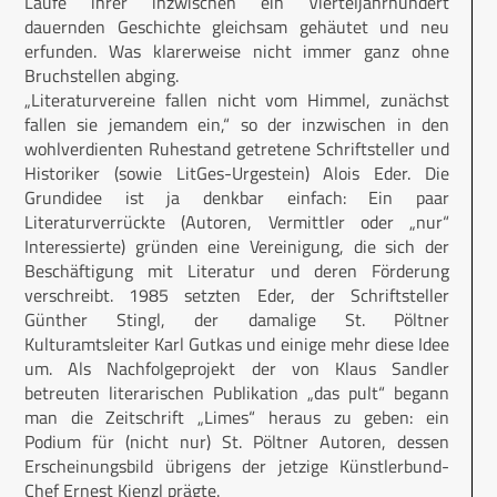
Laufe ihrer inzwischen ein Vierteljahrhundert
dauernden Geschichte gleichsam gehäutet und neu
erfunden. Was klarerweise nicht immer ganz ohne
Bruchstellen abging.
„Literaturvereine fallen nicht vom Himmel, zunächst
fallen sie jemandem ein,“ so der inzwischen in den
wohlverdienten Ruhestand getretene Schriftsteller und
Historiker (sowie LitGes-Urgestein) Alois Eder. Die
Grundidee ist ja denkbar einfach: Ein paar
Literaturverrückte (Autoren, Vermittler oder „nur“
Interessierte) gründen eine Vereinigung, die sich der
Beschäftigung mit Literatur und deren Förderung
verschreibt. 1985 setzten Eder, der Schriftsteller
Günther Stingl, der damalige St. Pöltner
Kulturamtsleiter Karl Gutkas und einige mehr diese Idee
um. Als Nachfolgeprojekt der von Klaus Sandler
betreuten literarischen Publikation „das pult“ begann
man die Zeitschrift „Limes“ heraus zu geben: ein
Podium für (nicht nur) St. Pöltner Autoren, dessen
Erscheinungsbild übrigens der jetzige Künstlerbund-
Chef Ernest Kienzl prägte.