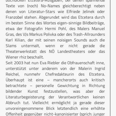
buchdicken Etcetera-Ausgaben, bei denen spannende
Texte von (noch) No-Names gleichberechtigt neben
denen von Literatur-Stars wie Elfriede Jelinek oder
Franzobel stehen. Abgerundet wird das Etcetera durch
im besten Sinne des Wortes eigen-sinnige Bildbeiträge,
etwa der Fotografin Hermi Pohl, des Malers Manuel
Gras, des VJs Markus Polivka oder des Trash-Allrounders
Karl Kilian, der mit seinen noisigen Sounds auch die
Slams untermalt, wenn er nicht gerade die
Theaterwerkstatt des NÖ Landestheaters oder das
Wiener rhiz beschallt.
Seit 2003 hat nun Eva Riebler die Obfrauenschaft inne,
unterstützt unter anderem von der Malerin Ingrid
Reichel, nunmehr Chefredakteurin des Etcetera.
Überhaupt ist eine – mancherorts auch kritisch
betrachtete – personelle Gewichtung in Richtung
bildender Kunst festzustellen, was aber der
Literaturbegeisterung der Verantwortlichen keinen
Abbruch tut. Vielleicht ermöglicht ja gerade dieser
unvoreingenommene Blick letztendlich eine erhöhte
Offenheit gegenüber nicht-kanonisierter (sprich: junger