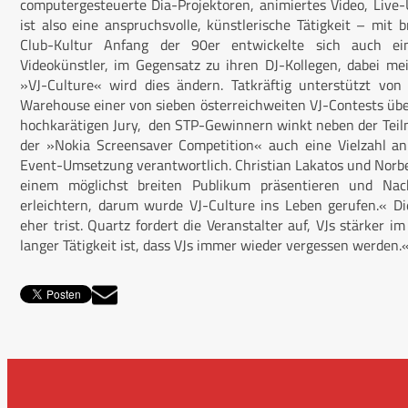
computergesteuerte Dia-Projektoren, animiertes Video, Live
ist also eine anspruchsvolle, künstlerische Tätigkeit – mit
Club-Kultur Anfang der 90er entwickelte sich auch ein
Videokünstler, im Gegensatz zu ihren DJ-Kollegen, dabei m
»VJ-Culture« wird dies ändern. Tatkräftig unterstützt 
Warehouse einer von sieben österreichweiten VJ-Contests über 
hochkarätigen Jury, den STP-Gewinnern winkt neben der Teil
der »Nokia Screensaver Competition« auch eine Vielzahl a
Event-Umsetzung verantwortlich. Christian Lakatos und Norb
einem möglichst breiten Publikum präsentieren und Nac
erleichtern, darum wurde VJ-Culture ins Leben gerufen.« D
eher trist. Quartz fordert die Veranstalter auf, VJs stärker 
langer Tätigkeit ist, dass VJs immer wieder vergessen werden.