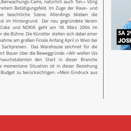
-Überwachungs-Cams, natürlich auch Ton.« VJing
 breitem Betätigungsfeld. Im Zuge der Rave- und
e beachtliche Szene. Allerdings blieben die
eist im Hintergrund. Der neu gegründete Verein
von Coke und NOKIA geht am 18. März 2004 im
die Bühne. Die Künstler stellen sich dabei einer
nahme am großen Finale Anfang April in Wien bei
n Sachpreisen. Das Warehouse zeichnet für die
ert Bauer über die Beweggründe: »Wir wollen VJs
hwuchstalenten den Start in dieser Branche
ie momentane Situation ist in dieser Beziehung
im Budget zu berücksichtigen: »Mein Eindruck aus
«