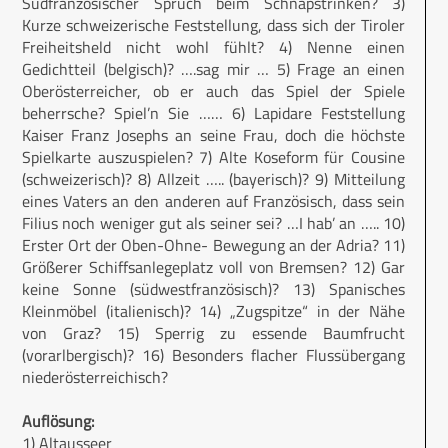
Südfranzösischer Spruch beim Schnapstrinken? 3)
Kurze schweizerische Feststellung, dass sich der Tiroler
Freiheitsheld nicht wohl fühlt? 4) Nenne einen
Gedichtteil (belgisch)? ….sag mir … 5) Frage an einen
Oberösterreicher, ob er auch das Spiel der Spiele
beherrsche? Spiel’n Sie …… 6) Lapidare Feststellung
Kaiser Franz Josephs an seine Frau, doch die höchste
Spielkarte auszuspielen? 7) Alte Koseform für Cousine
(schweizerisch)? 8) Allzeit ….. (bayerisch)? 9) Mitteilung
eines Vaters an den anderen auf Französisch, dass sein
Filius noch weniger gut als seiner sei? …I hab’ an ….. 10)
Erster Ort der Oben-Ohne- Bewegung an der Adria? 11)
Größerer Schiffsanlegeplatz voll von Bremsen? 12) Gar
keine Sonne (südwestfranzösisch)? 13) Spanisches
Kleinmöbel (italienisch)? 14) „Zugspitze“ in der Nähe
von Graz? 15) Sperrig zu essende Baumfrucht
(vorarlbergisch)? 16) Besonders flacher Flussübergang
niederösterreichisch?
Auflösung:
1) Altausseer