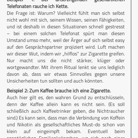
Telefonaten rauche ich Kette.
Die Frage ist: Warum? Vielleicht fühlt man sich selbst
nicht wohl mit sich, seinem Wissen, seinen Fähigkeiten,
und ist deshalb in diesen Situationen schnell gestresst
– bei einem solchen Telefonat spürt man diesen
Umstand umso mehr, weil der Ärger auf sich selbst easy
auf den Gesprächspartner projiziert wird. Luft machen
wir dieser Wut, indem wir „hilflos“ zur Zigarette greifen.
Nur macht uns die nicht stärker, klüger oder
wortgewandter. Mit ihrem Ritual lenkt sie uns lediglich
davon ab, dass wir etwas Sinnvolles gegen unsere
Unsicherheiten tun sollten und auch könnten.
Beispiel 2: Zum Kaffee brauche ich eine Zigarette.
Auch hier gilt es, den wahren Grund zu entschlüsseln,
denn der Kaffee allein kann es nicht sein. (Es soll
schließlich auch Kaffeetrinker geben, die Nichtraucher
sind.) Es kann sein, dass man die Verbindung von Koffein
und Nikotin als gesellschaftliches Must-do schon von
klein auf eingeimpft bekam. Eventuell beim
sonntäglichen Familienkränzchen, wo sich nach einer