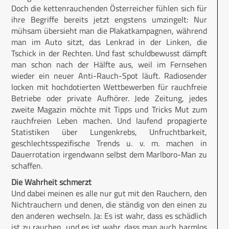
Doch die kettenrauchenden Österreicher fühlen sich für
ihre Begriffe bereits jetzt engstens umzingelt: Nur
mühsam übersieht man die Plakatkampagnen, während
man im Auto sitzt, das Lenkrad in der Linken, die
Tschick in der Rechten. Und fast schuldbewusst dämpft
man schon nach der Hälfte aus, weil im Fernsehen
wieder ein neuer Anti-Rauch-Spot läuft. Radiosender
locken mit hochdotierten Wettbewerben für rauchfreie
Betriebe oder private Aufhörer. Jede Zeitung, jedes
zweite Magazin möchte mit Tipps und Tricks Mut zum
rauchfreien Leben machen. Und laufend propagierte
Statistiken über Lungenkrebs, Unfruchtbarkeit,
geschlechtsspezifische Trends u. v. m. machen in
Dauerrotation irgendwann selbst dem Marlboro-Man zu
schaffen.
Die Wahrheit schmerzt
Und dabei meinen es alle nur gut mit den Rauchern, den
Nichtrauchern und denen, die ständig von den einen zu
den anderen wechseln. Ja: Es ist wahr, dass es schädlich
ist zu rauchen, und es ist wahr, dass man auch harmlos