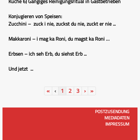
Küche 6) Gängiges Reinigungsritual in Gastbetrieben
Konjugieren von Speisen:
Zucchini – zuck i nie, zuckst du nie, zuckt er nie ...
Makkaroni – i mag ka Roni, du magst ka Roni …
Erbsen – ich seh Erb, du siehst Erb ...
Und jetzt ...
«
‹
1
2
3
›
»
POSTZUSENDUNG
MEDIADATEN
IMPRESSUM