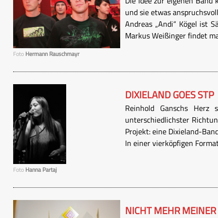
Die Idee zur eigenen Band 
und sie etwas anspruchsvol
Andreas „Andi“ Kögel ist Sä
Markus Weißinger findet man
Foto
Hermann Rauschmayr
DIXIELAND GOES STP
Reinhold Ganschs Herz sc
unterschiedlichster Richtun
Projekt: eine Dixieland-Ba
In einer vierköpfigen Formati
Foto
Hanna Partaj
NICHT MEHR MEINER