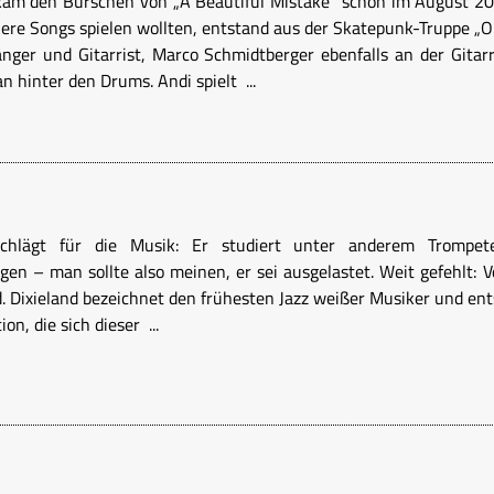
kam den Burschen von „A Beautiful Mistake“ schon im August 20
lere Songs spielen wollten, entstand aus der Skatepunk-Truppe „
nger und Gitarrist, Marco Schmidtberger ebenfalls an der Gitarr
 hinter den Drums. Andi spielt ...
hlägt für die Musik: Er studiert unter anderem Trompete,
gen – man sollte also meinen, er sei ausgelastet. Weit gefehlt: 
nd. Dixieland bezeichnet den frühesten Jazz weißer Musiker und 
on, die sich dieser ...