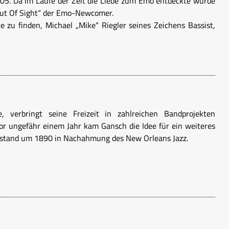
05. Da im Laufe der Zeit die Liebe zum Emo entdeckte wurde
Out Of Sight“ der Emo-Newcomer.
e zu finden, Michael „Mike“ Riegler seines Zeichens Bassist,
 verbringt seine Freizeit in zahlreichen Bandprojekten
Vor ungefähr einem Jahr kam Gansch die Idee für ein weiteres
entstand um 1890 in Nachahmung des New Orleans Jazz.