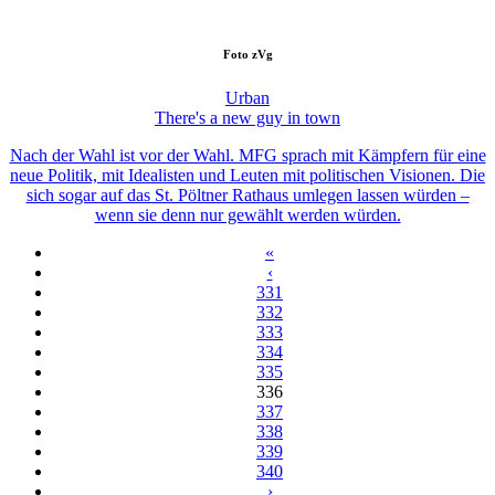
Foto
zVg
Urban
There's a new guy in town
Nach der Wahl ist vor der Wahl. MFG sprach mit Kämpfern für eine
neue Politik, mit Idealisten und Leuten mit politischen Visionen. Die
sich sogar auf das St. Pöltner Rathaus umlegen lassen würden –
wenn sie denn nur gewählt werden würden.
«
‹
331
332
333
334
335
336
337
338
339
340
›