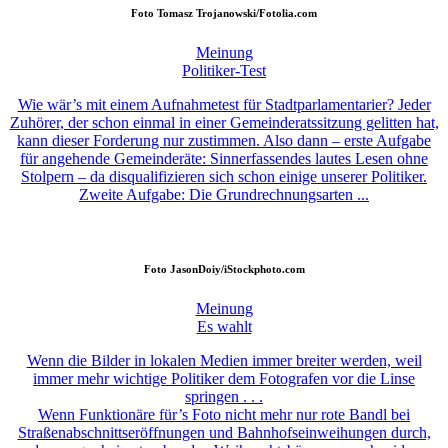
Foto
Tomasz Trojanowski/Fotolia.com
Meinung
Politiker-Test
Wie wär’s mit einem Aufnahmetest für Stadtparlamentarier? Jeder
Zuhörer, der schon einmal in einer Gemeinderatssitzung gelitten hat,
kann dieser Forderung nur zustimmen. Also dann – erste Aufgabe
für angehende Gemeinderäte: Sinnerfassendes lautes Lesen ohne
Stolpern – da disqualifizieren sich schon einige unserer Politiker.
Zweite Aufgabe: Die Grundrechnungsarten ...
Foto
JasonDoiy/iStockphoto.com
Meinung
Es wahlt
Wenn die Bilder in lokalen Medien immer breiter werden, weil
immer mehr wichtige Politiker dem Fotografen vor die Linse
springen . . .
Wenn Funktionäre für’s Foto nicht mehr nur rote Bandl bei
Straßenabschnittseröffnungen und Bahnhofseinweihungen durch,