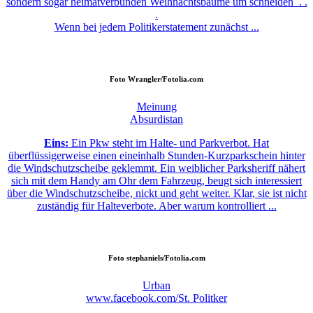
sondern sogar heimatverbunden Weihnachtsbäume um schneiden . .
.
Wenn bei jedem Politikerstatement zunächst ...
Foto
Wrangler/Fotolia.com
Meinung
Absurdistan
Eins:
Ein Pkw steht im Halte- und Parkverbot. Hat
überflüssigerweise einen eineinhalb Stunden-Kurzparkschein hinter
die Windschutzscheibe geklemmt. Ein weiblicher Parksheriff nähert
sich mit dem Handy am Ohr dem Fahrzeug, beugt sich interessiert
über die Windschutzscheibe, nickt und geht weiter. Klar, sie ist nicht
zuständig für Halteverbote. Aber warum kontrolliert ...
Foto
stephaniels/Fotolia.com
Urban
www.facebook.com/St. Politker