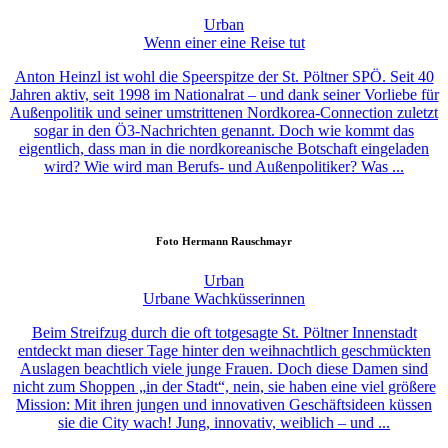
Urban
Wenn einer eine Reise tut
Anton Heinzl ist wohl die Speerspitze der St. Pöltner SPÖ. Seit 40
Jahren aktiv, seit 1998 im Nationalrat – und dank seiner Vorliebe für
Außenpolitik und seiner umstrittenen Nordkorea-Connection zuletzt
sogar in den Ö3-Nachrichten genannt. Doch wie kommt das
eigentlich, dass man in die nordkoreanische Botschaft eingeladen
wird? Wie wird man Berufs- und Außenpolitiker? Was ...
Foto
Hermann Rauschmayr
Urban
Urbane Wachküsserinnen
Beim Streifzug durch die oft totgesagte St. Pöltner Innenstadt
entdeckt man dieser Tage hinter den weihnachtlich geschmückten
Auslagen beachtlich viele junge Frauen. Doch diese Damen sind
nicht zum Shoppen „in der Stadt“, nein, sie haben eine viel größere
Mission: Mit ihren jungen und innovativen Geschäftsideen küssen
sie die City wach! Jung, innovativ, weiblich – und ...