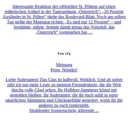
Interessante Reaktion des offiziellen St. Pöltens auf einen
reißerischen Artikel in der Tageszeitung „Österreich“: „20 Prozent
Ausländer in St. Pölten“ titelte das Boulevard-Blatt. Noch am selben
Tag stellte der Magistrat richtig: „Es sind nur 12 Prozent“ – und
bestätigte, nährte, festigte damit genau das Vorurteil, das
„Österreich“ vorgegeben hat, ...
Foto
zVg
Meinung
Prost, Nörgler!
Liebe Suderanten! Das Glas ist halbvoll. Wirklich. Und ab sofort
zähl ich nur mehr Leute zu meinem Freundeskreis, die die Welt
durchs volle Glasl sehen. Ihr Halbleer-Jammerer könnt mir
gestohlen bleiben, ihr Suderanten, die ihr euch suhlt in eurer
säuerlichen Stimmung und Glücksgefühle generiert, wenn ihr die
anderen zu euch runterzieht.
Strahlender Sonnenschein, klirrende ...