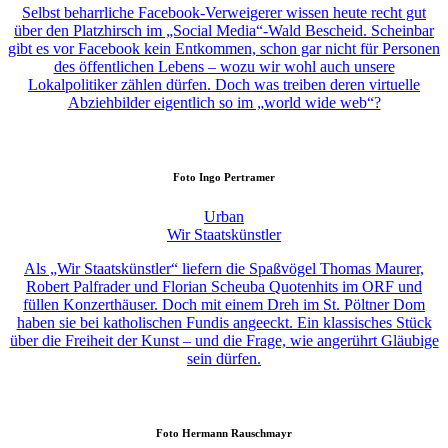
Selbst beharrliche Facebook-Verweigerer wissen heute recht gut
über den Platzhirsch im „Social Media“-Wald Bescheid. Scheinbar
gibt es vor Facebook kein Entkommen, schon gar nicht für Personen
des öffentlichen Lebens – wozu wir wohl auch unsere
Lokalpolitiker zählen dürfen. Doch was treiben deren virtuelle
Abziehbilder eigentlich so im „world wide web“?
Foto
Ingo Pertramer
Urban
Wir Staatskünstler
Als „Wir Staatskünstler“ liefern die Spaßvögel Thomas Maurer,
Robert Palfrader und Florian Scheuba Quotenhits im ORF und
füllen Konzerthäuser. Doch mit einem Dreh im St. Pöltner Dom
haben sie bei katholischen Fundis angeeckt. Ein klassisches Stück
über die Freiheit der Kunst – und die Frage, wie angerührt Gläubige
sein dürfen.
Foto
Hermann Rauschmayr