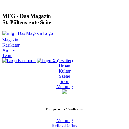
MFG - Das Magazin
St. Pöltens gute Seite
Magazin
Karikatur
Archiv
Team
Urban
Kultur
Szene
Sport
Meinung
Foto
poco_bw/Fotolia.com
Meinung
Reflex-Reflux