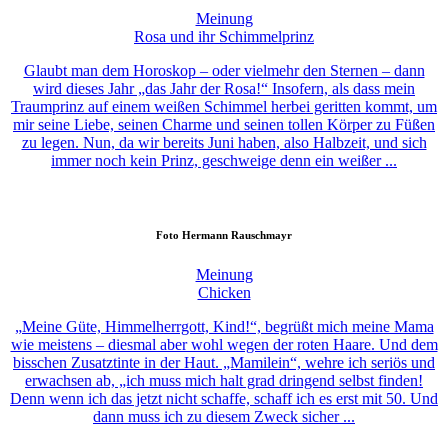
Meinung
Rosa und ihr Schimmelprinz
Glaubt man dem Horoskop – oder vielmehr den Sternen – dann
wird dieses Jahr „das Jahr der Rosa!“ Insofern, als dass mein
Traumprinz auf einem weißen Schimmel herbei geritten kommt, um
mir seine Liebe, seinen Charme und seinen tollen Körper zu Füßen
zu legen. Nun, da wir bereits Juni haben, also Halbzeit, und sich
immer noch kein Prinz, geschweige denn ein weißer ...
Foto
Hermann Rauschmayr
Meinung
Chicken
„Meine Güte, Himmelherrgott, Kind!“, begrüßt mich meine Mama
wie meistens – diesmal aber wohl wegen der roten Haare. Und dem
bisschen Zusatztinte in der Haut. „Mamilein“, wehre ich seriös und
erwachsen ab, „ich muss mich halt grad dringend selbst finden!
Denn wenn ich das jetzt nicht schaffe, schaff ich es erst mit 50. Und
dann muss ich zu diesem Zweck sicher ...