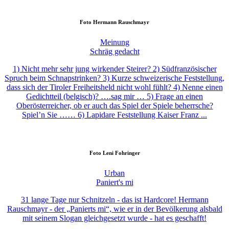
Foto
Hermann Rauschmayr
Meinung
Schräg gedacht
1) Nicht mehr sehr jung wirkender Steirer? 2) Südfranzösischer
Spruch beim Schnapstrinken? 3) Kurze schweizerische Feststellung,
dass sich der Tiroler Freiheitsheld nicht wohl fühlt? 4) Nenne einen
Gedichtteil (belgisch)? ….sag mir … 5) Frage an einen
Oberösterreicher, ob er auch das Spiel der Spiele beherrsche?
Spiel’n Sie …… 6) Lapidare Feststellung Kaiser Franz ...
Foto
Leni Fohringer
Urban
Paniert's mi
31 lange Tage nur Schnitzeln - das ist Hardcore! Hermann
Rauschmayr - der „Panierts mi“, wie er in der Bevölkerung alsbald
mit seinem Slogan gleichgesetzt wurde - hat es geschafft!