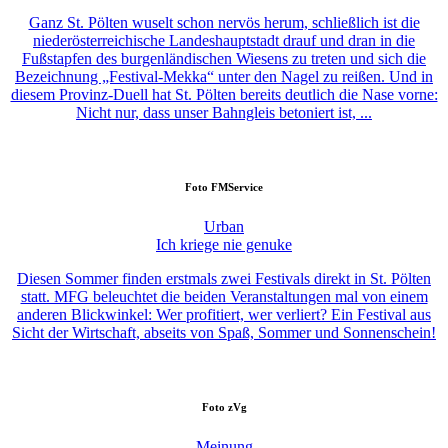
Ganz St. Pölten wuselt schon nervös herum, schließlich ist die
niederösterreichische Landeshauptstadt drauf und dran in die
Fußstapfen des burgenländischen Wiesens zu treten und sich die
Bezeichnung „Festival-Mekka“ unter den Nagel zu reißen. Und in
diesem Provinz-Duell hat St. Pölten bereits deutlich die Nase vorne:
Nicht nur, dass unser Bahngleis betoniert ist, ...
Foto
FMService
Urban
Ich kriege nie genuke
Diesen Sommer finden erstmals zwei Festivals direkt in St. Pölten
statt. MFG beleuchtet die beiden Veranstaltungen mal von einem
anderen Blickwinkel: Wer profitiert, wer verliert? Ein Festival aus
Sicht der Wirtschaft, abseits von Spaß, Sommer und Sonnenschein!
Foto
zVg
Meinung