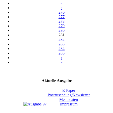
«
‹
276
277
278
279
280
281
282
283
284
285
›
»
Aktuelle Ausgabe
E-Paper
Postzusendung/Newsletter
Mediadaten
Impressum