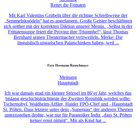
Rettet die Frittaten
Mit Karl Valentins Grübeln über die richtige Schreibweise der
„Semmelnknödeln“ hat es angefangen. Große Geister beschäftigen
sich seither mit der korrekten Diktion unserer Menüs. „Selbst in der
Frittatensuppe feiert die Provinz ihre Triumphe!“, lässt Thomas
Bernhard seinen Theatermacher verzweifeln. Merke: Die
linguistisch ungarischen Palatschinken haben, weil ...
Foto
Hermann Rauschmayr
Meinung
Hauptstadt
Ich war damals grad ein kleiner Stöpsel im 86’er Jahr, welches das
bislang geschichtsträchtigste der Zweiten Republik werden sollte:
Tschernobyl, Waldheim-Affäre, Haider FPÖ-Chef und - Hauptstadt
St. Pölten. Dass letztere unter dem „Supergau“ der anderen Themen
unterzugehen drohte, war nur für Paranoiker Indiz „dass St. Pölten
keiner ernst nimmt“. Mir als Kind hat ...