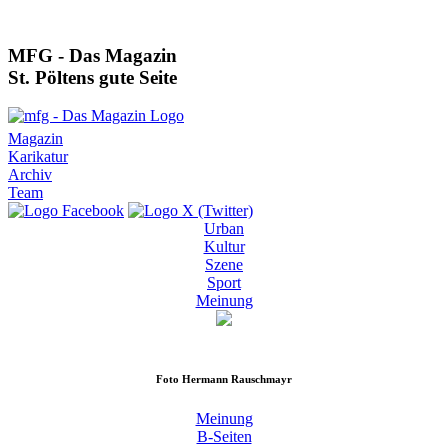
MFG - Das Magazin
St. Pöltens gute Seite
Magazin
Karikatur
Archiv
Team
Urban
Kultur
Szene
Sport
Meinung
Foto
Hermann Rauschmayr
Meinung
B-Seiten