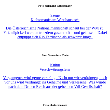
Foto
Hermann Rauschmayr
Szene
Klebtomanie am Wirtshaustisch
Die Österreichische Nationalmannschaft schaut bei der WM zu.
Fußballpickerl werden trotzdem gesammelt – und getauscht. Dabei
entpuppt sich Rio Ferdinand als schwerer Junge.
Foto
Szenenfoto Thule
Kultur
Verschwörungsfeier
Vergangenes wird gerne verdrängt. Nicht nur wir verdrängen, auch
vor uns wird verdrängt: ins Geheime und Vergessene. Was wurde
nach dem Dritten Reich aus der geheimen Vril-Gesellschaft?
Foto
photocase.com