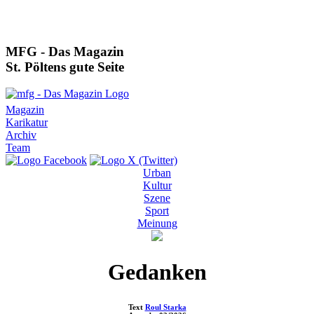
MFG - Das Magazin
St. Pöltens gute Seite
Magazin
Karikatur
Archiv
Team
Urban
Kultur
Szene
Sport
Meinung
Gedanken
Text
Roul Starka