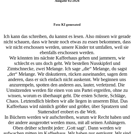
Ausgabe
02/2026
Foto
KI generated
Ich kann das schreiben, du kannst es lesen. Also müssen wir gerade
nicht schauen, dass wir heute noch etwas zu essen bekommen, dass
wir nicht erschossen werden, unsere Kinder tot umfallen, weil sie
ebenfalls erschossen werden.
Wir könnten ins nächste Kaffeehaus gehen und jammern, wie
schlecht es uns doch geht. Wir bestellen Nusskipferl und
Zimtschnecke, zwei Melange. Ich sage „die“ Melange, du sagst
„der“ Melange. Wir diskutieren, rücken auseinander, sagen dem
anderen, dass er sich einfach nicht auskennt. Wir beginnen uns
anzurempeln, spotten den anderen aus, lauter, verletzend. Die
Umsitzenden werden für einen von uns Partei ergreifen, ohne zu
wissen, worum es überhaupt geht. Die ersten Schreie, Schläge,
Chaos. Letztendlich bleiben wir alle liegen in unserem Blut. Das
Kaffeehaus wird nämlich größer und größer, über Spratzern und
Stattersdorf erobert es die Welt.
In Büchern werden wir aufschreiben, warum wir Recht haben und
der andere ausgerottet werden muss, mit all seinen Anhängern.
Oben drüber schreibt jeder: ‚Gott sagt‘. Dann werden wir
aufwachen mitten im Kaffeehaus. Wir haben nur geträumt. Wir sind