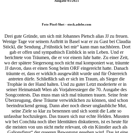
Ausgabe
05/2025
Foto
Pixel-Shot - stock.adobe.com
Drei gute Gründe, um sich mit Johannes Pietsch alias JJ zu freuen.
Wenige Tage vor seinem Auftritt in Basel war er zu Gast bei Claudia
Stöckl, die Sendung „Frühstück bei mir“ kann man nachhören. Dort
gab er offen und sympathisch Einblick in sein Leben. Und er
berichtete von Träumen, die er vor einem Jahr hatte. Zu einer Zeit,
wo der spätere Siegersong noch nicht mal komponiert war, träumte
JJ davon, dass er einen Song beim ORF eingereicht hatte. Danach
träumte er, dass er wirklich ausgewählt wurde und für Österreich
antreten dürfe. Schließlich sah er sich im Traum, als Sieger die
Trophäe in der Hand halten. Und zu guter Letzt moderierte er in
seiner Heimatstadt Wien als Vorjahressieger die 70. Ausgabe des
Songcontests. Das muss man sich mal träumen trauen. Seine feste
Überzeugung, diese Träume verwirklichen zu können, sind schon
beeindruckend genug. Dann aber noch dieser unglaubliche Mut,
seine Ziele so klar zu benennen und sich somit die Latte so
unfassbar hochzulegen. Das trauen sich nur echte Helden. Mussten
wir bei Conchita noch über Identitäten diskutieren, ist es heute für
die meisten von uns nicht mehr relevant, ob ein Künstler auch als
„Galionsfigur“ der queeren Bewegung gesehen wird. Das ist eine