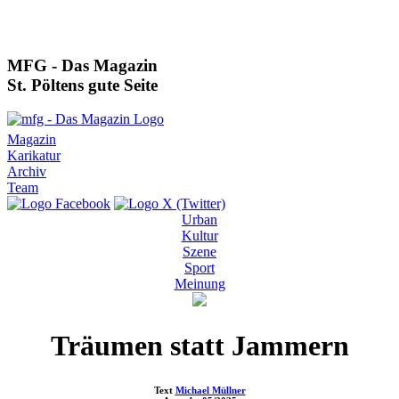
MFG - Das Magazin
St. Pöltens gute Seite
Magazin
Karikatur
Archiv
Team
Urban
Kultur
Szene
Sport
Meinung
Träumen statt Jammern
Text
Michael Müllner