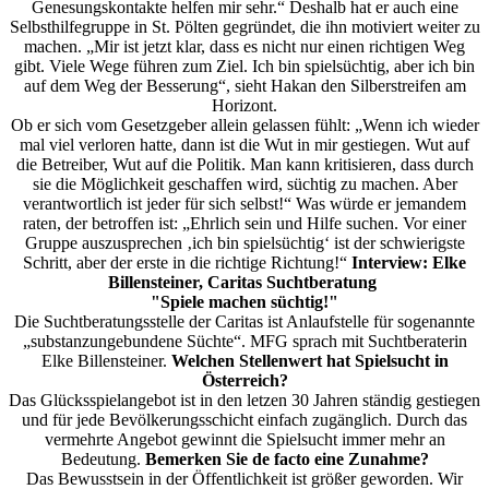
Genesungskontakte helfen mir sehr.“ Deshalb hat er auch eine
Selbsthilfegruppe in St. Pölten gegründet, die ihn motiviert weiter zu
machen. „Mir ist jetzt klar, dass es nicht nur einen richtigen Weg
gibt. Viele Wege führen zum Ziel. Ich bin spielsüchtig, aber ich bin
auf dem Weg der Besserung“, sieht Hakan den Silberstreifen am
Horizont.
Ob er sich vom Gesetzgeber allein gelassen fühlt: „Wenn ich wieder
mal viel verloren hatte, dann ist die Wut in mir gestiegen. Wut auf
die Betreiber, Wut auf die Politik. Man kann kritisieren, dass durch
sie die Möglichkeit geschaffen wird, süchtig zu machen. Aber
verantwortlich ist jeder für sich selbst!“ Was würde er jemandem
raten, der betroffen ist: „Ehrlich sein und Hilfe suchen. Vor einer
Gruppe auszusprechen ‚ich bin spielsüchtig‘ ist der schwierigste
Schritt, aber der erste in die richtige Richtung!“
Interview: Elke
Billensteiner, Caritas Suchtberatung
"Spiele machen süchtig!"
Die Suchtberatungsstelle der Caritas ist Anlaufstelle für sogenannte
„substanzungebundene Süchte“. MFG sprach mit Suchtberaterin
Elke Billensteiner.
Welchen Stellenwert hat Spielsucht in
Österreich?
Das Glücksspielangebot ist in den letzen 30 Jahren ständig gestiegen
und für jede Bevölkerungsschicht einfach zugänglich. Durch das
vermehrte Angebot gewinnt die Spielsucht immer mehr an
Bedeutung.
Bemerken Sie de facto eine Zunahme?
Das Bewusstsein in der Öffentlichkeit ist größer geworden. Wir