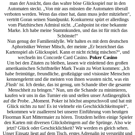
man der Ansicht, dass das wahre böse Glücksspiel nur in den
Automaten steckt. „Von mir aus müssten die Automaten überall
verboten werden. Wenn das einer hat, dann muss jeder mitziehen“,
vertritt Goran seinen Standpunkt. Konkurrenz spürt er allerdings
vom Platzhirschen Admiral nicht. „Cashpoint ist eine bekannte
Marke. Ich habe meine Stammkunden, und das ist für mich das
Schönste!“
Nun genug der Familienidylle. Wir halten es mit dem deutschen
Aphoristiker Werner Mitsch, der meinte „Er bezeichnet das
Kartenspiel als Glücksspiel. Kann er nicht richtig mischen?“, und
wechseln ins Concorde Card Casino.
Poker Casino
Um bei den Zitaten zu bleiben, lassen wir einleitend den großen
amerikanischen Schriftsteller Mark Twain zu Wort kommen: „Ich
habe freimütige, freundliche, großzügige und visionäre Menschen
kennengelernt und die meisten von ihnen wussten nicht, was ein
‚Flush‘ ist. Ich denke, das ist genug, um Schande über die gesamte
Menschheit zu bringen.“ Nun, um die Schande zu minimieren,
kaufen wir uns in das Turnier ein und stellen unser Anfängerglück
auf die Probe. „Moment. Poker ist höchst anspruchsvoll und hat mit
Glück nichts zu tun! Es ist vielmehr ein Geschicklichkeitsspiel“,
bekommen wir zuallererst bei unserer Einführung vom heutigen
Floorman Kurt Mittermaier zu hören. Trotzdem helfen einige Spieler
den Karten mit diversen Glücksbringern auf die Sprünge. Also wie
jetzt? Glück oder Geschicklichkeit? Wir werden es gleich sehen.
Unser Einsatz liegt auf dem Tisch, erstes Adrenalin ist versprüht und