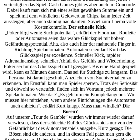
verteidigt er das Spiel. Cash Games gibt es aber auch im Concorde.
Dabei kauft man sich mit einer selbst gewählten Summe ein und
spielt mit dem wirklichen Geldwert an Chips, kann jeder Zeit
aussteigen, aber auch ständig nachkaufen. Soviel zum Thema volle
Kostenkontrolle.
Der schnelle Kick
„Poker birgt wenig Suchtpotential“, erklärt der Floorman. Roulette
oder Automaten seien das wahre Glückspiel mit hohem
Gefährdungspotential. Aha, also auch hier der mahnende Finger in
Richtung Spielautomaten. Automaten seien laut Kurt das
Glücksspiel par excellence. Schneller Kick, rapider
Adrenalinanstieg, schneller Abfall des Gefühls und Wiederholung.
Poker sei für das Glücksspiel nicht geeignet. Bis eine Hand gespielt
wird, kann es Minuten dauern. Das sei für Süchtige zu langsam. Das
Personal ist darauf geschult, Anzeichen von Suchtverhalten zu
erkennen. Im Ernstfall kann man Spieler sperren. Trotz der Seriosität
und obwohl so verteufelt, finden sich im Vorraum jedoch mehrere
Spielautomaten. Wie das? „Es geht um ein Komplettangebot. Wir
müssen hier mitziehen, wenn andere Einrichtungen die Automaten
auch anbieten“, erklärt Kurt knapp. Muss man wirklich?
Die
Bösen?
Auf unserer „Tour de Gamble“ wurden wir immer wieder darauf
verwiesen, dass der schlechte Ruf des Glücksspiels nur von der
Gefährlichkeit des Automatenspiels ausgehe. Kurz gesagt: Die
Bösen sind die anderen, und in diesem Fall patzt man gern die
Konkurrenz an. Daher statten wir auch dem Admiral einen Besuch