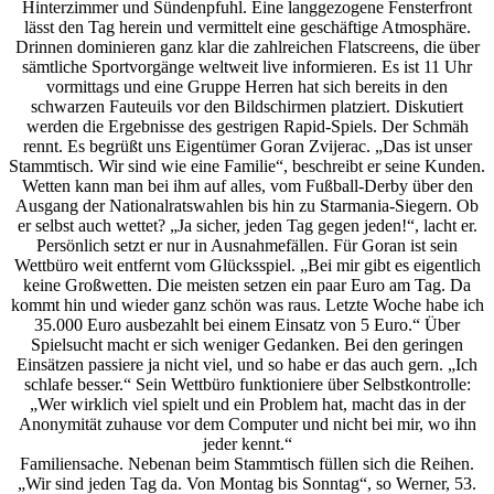
Hinterzimmer und Sündenpfuhl. Eine langgezogene Fensterfront
lässt den Tag herein und vermittelt eine geschäftige Atmosphäre.
Drinnen dominieren ganz klar die zahlreichen Flatscreens, die über
sämtliche Sportvorgänge weltweit live informieren. Es ist 11 Uhr
vormittags und eine Gruppe Herren hat sich bereits in den
schwarzen Fauteuils vor den Bildschirmen platziert. Diskutiert
werden die Ergebnisse des gestrigen Rapid-Spiels. Der Schmäh
rennt. Es begrüßt uns Eigentümer Goran Zvijerac. „Das ist unser
Stammtisch. Wir sind wie eine Familie“, beschreibt er seine Kunden.
Wetten kann man bei ihm auf alles, vom Fußball-Derby über den
Ausgang der Nationalratswahlen bis hin zu Starmania-Siegern. Ob
er selbst auch wettet? „Ja sicher, jeden Tag gegen jeden!“, lacht er.
Persönlich setzt er nur in Ausnahmefällen. Für Goran ist sein
Wettbüro weit entfernt vom Glücksspiel. „Bei mir gibt es eigentlich
keine Großwetten. Die meisten setzen ein paar Euro am Tag. Da
kommt hin und wieder ganz schön was raus. Letzte Woche habe ich
35.000 Euro ausbezahlt bei einem Einsatz von 5 Euro.“ Über
Spielsucht macht er sich weniger Gedanken. Bei den geringen
Einsätzen passiere ja nicht viel, und so habe er das auch gern. „Ich
schlafe besser.“ Sein Wettbüro funktioniere über Selbstkontrolle:
„Wer wirklich viel spielt und ein Problem hat, macht das in der
Anonymität zuhause vor dem Computer und nicht bei mir, wo ihn
jeder kennt.“
Familiensache. Nebenan beim Stammtisch füllen sich die Reihen.
„Wir sind jeden Tag da. Von Montag bis Sonntag“, so Werner, 53.