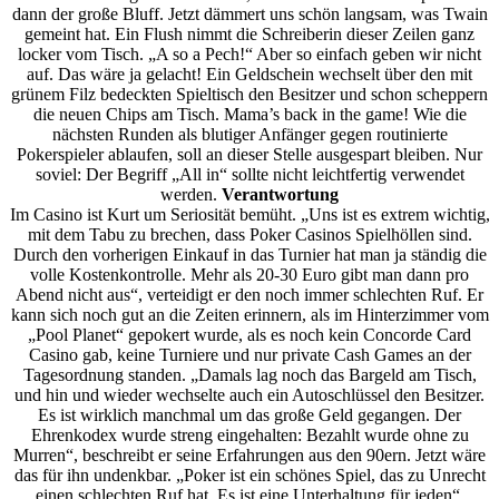
dann der große Bluff. Jetzt dämmert uns schön langsam, was Twain
gemeint hat. Ein Flush nimmt die Schreiberin dieser Zeilen ganz
locker vom Tisch. „A so a Pech!“ Aber so einfach geben wir nicht
auf. Das wäre ja gelacht! Ein Geldschein wechselt über den mit
grünem Filz bedeckten Spieltisch den Besitzer und schon scheppern
die neuen Chips am Tisch. Mama’s back in the game! Wie die
nächsten Runden als blutiger Anfänger gegen routinierte
Pokerspieler ablaufen, soll an dieser Stelle ausgespart bleiben. Nur
soviel: Der Begriff „All in“ sollte nicht leichtfertig verwendet
werden.
Verantwortung
Im Casino ist Kurt um Seriosität bemüht. „Uns ist es extrem wichtig,
mit dem Tabu zu brechen, dass Poker Casinos Spielhöllen sind.
Durch den vorherigen Einkauf in das Turnier hat man ja ständig die
volle Kostenkontrolle. Mehr als 20-30 Euro gibt man dann pro
Abend nicht aus“, verteidigt er den noch immer schlechten Ruf. Er
kann sich noch gut an die Zeiten erinnern, als im Hinterzimmer vom
„Pool Planet“ gepokert wurde, als es noch kein Concorde Card
Casino gab, keine Turniere und nur private Cash Games an der
Tagesordnung standen. „Damals lag noch das Bargeld am Tisch,
und hin und wieder wechselte auch ein Autoschlüssel den Besitzer.
Es ist wirklich manchmal um das große Geld gegangen. Der
Ehrenkodex wurde streng eingehalten: Bezahlt wurde ohne zu
Murren“, beschreibt er seine Erfahrungen aus den 90ern. Jetzt wäre
das für ihn undenkbar. „Poker ist ein schönes Spiel, das zu Unrecht
einen schlechten Ruf hat. Es ist eine Unterhaltung für jeden“,