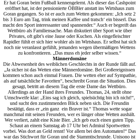
Er hat Goran beim Fußball kennengelernt. Als dieser das Cashpoint
eröffnet hat, ist der pensionierte ÖBBler anstatt ins Wirtshaus zum
Goran gegangen. So ist er auch zum Wetten gekommen: „Ich setz 2
bis 3 Euro am Tag, trink meinen Kaffee und tratsch‘ ein bisserl. Das
macht den Sport interessanter und spannender.“ Auch er begreift das
Wettbüro als Familiensache. Man diskutiert über Sport wie über
Privates, oft gibt’s eine Jause oder Kuchen. Als eingefleischter
Rapidler fühlt er sich hier wohler als im Wirtshaus. Er selbst hat sich
noch nie veranlasst gefühlt, jemanden wegen übermäßigen Wettens
zu konfrontieren. „Das muss eh jeder selber wissen.“
Männerdomäne
Die Abwesenheit des weiblichen Geschlechts in der Runde fällt auf.
„Ja sicher ist das Wetten eine Männerdomäne. Bei Großereignissen
kommen schon auch einmal Frauen. Die wetten eher auf Sympathie,
als auf tatsächliche Favoriten“, beschreibt Goran die Situation. Dies
gesagt, betritt an diesem Tag die erste Dame das Wettbüro.
Allerdings an der Hand ihres Freundes. Thomas, 24, stellt ohne
Umschweife klar: „Eins sag ich gleich, spielsüchtig bin ich nicht!“,
und sucht den zustimmenden Blick neben sich. Die Freundin
bestätigt, dass er „ein ganz ein Braver ist.“ Thomas wette sogar
manchmal mit seinen Freunden, wer es länger ohne Wetten aushält.
Wer verliert, zahlt eine Kiste Bier. „Ich geb euch einen guten Tipp.
Schaut an einem Samstag ab 17 Uhr bei Admiral Sportwetten
vorbei. Was dort an Geld rennt! Vor allem bei den Automaten!“ Das
war das Stichwort für Goran und die Stammtischrunde. Unisono ist