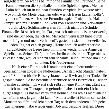
ausgeliefert‘. So war es bei mir ohne Familie und Freunde.“ Seine
Familie wurden die Spielhallen und die Spielkollegen. „Meinen
Lohn hab ich oft in ein paar Stunden verspielt. Ich wusste nicht,
wovon ich die Miete bezahlen oder wie ich Essen kaufen sollte“,
gibt er offen zu. Auch seine Freundin „spielte“ nicht mit. Hakan
kämpft sich mit Krediten und Geld von Freunden und Verwandten
durch. „Das Schlimmste waren für mich nicht die Schulden.
Finanzielles lässt sich regeln. Das, was ich mir am meisten vorwerfe,
sind die Schäden, die ich bei Menschen verursacht habe durch
meine Lügen und mein Verhalten!“, gesteht er sich mittlerweile ein.
Jeden Tag hat er sich gesagt „Heute höre ich auf!“ Aber die
zurückbleibende Leere trieb ihn immer wieder in die Arme der
Spielhallen. Seinen Tiefpunkt beschreibt er, als er drei Tage nichts
zu essen hatte, weil er sich zu sehr schämte, seine Freunde um Geld
zu bitten.
Die Notbremse
Nach einer Fahrt nach Kroatien mit einem befreundeten
Spielsüchtigen zog er die Notbremse. „Anstatt acht Stunden haben
wir 25 Stunden für die Reise gebraucht, weil wir an jeder Tankstelle
gespielt haben.“ Also beschließt er zurück nach Österreich zu seiner
Familie zu ziehen. Er weist sich selbst in eine Klinik ein. „Erst als
ich meinen Therapeuten gefunden habe, ist mir ein Licht
aufgegangen. Er hat mir vermitteln können, dass ich es nicht alleine
schaffen muss, ja gar nicht kann.“ Mittlerweile ist Hakan seit sechs
Monaten spielfrei und lebt einen Tag nach dem anderen. „Ich gehe
zur Therapie, habe wieder einen Job und besuche Treffen. Diese