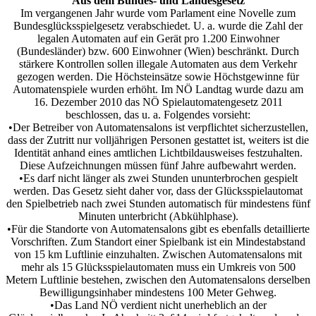
Aus dem Bundes- und Landesgesetz
Im vergangenen Jahr wurde vom Parlament eine Novelle zum
Bundesglücksspielgesetz verabschiedet. U. a. wurde die Zahl der
legalen Automaten auf ein Gerät pro 1.200 Einwohner
(Bundesländer) bzw. 600 Einwohner (Wien) beschränkt. Durch
stärkere Kontrollen sollen illegale Automaten aus dem Verkehr
gezogen werden. Die Höchsteinsätze sowie Höchstgewinne für
Automatenspiele wurden erhöht. Im NÖ Landtag wurde dazu am
16. Dezember 2010 das NÖ Spielautomatengesetz 2011
beschlossen, das u. a. Folgendes vorsieht:
•Der Betreiber von Automatensalons ist verpflichtet sicherzustellen,
dass der Zutritt nur volljährigen Personen gestattet ist, weiters ist die
Identität anhand eines amtlichen Lichtbildausweises festzuhalten.
Diese Aufzeichnungen müssen fünf Jahre aufbewahrt werden.
•Es darf nicht länger als zwei Stunden ununterbrochen gespielt
werden. Das Gesetz sieht daher vor, dass der Glücksspielautomat
den Spielbetrieb nach zwei Stunden automatisch für mindestens fünf
Minuten unterbricht (Abkühlphase).
•Für die Standorte von Automatensalons gibt es ebenfalls detaillierte
Vorschriften. Zum Standort einer Spielbank ist ein Mindestabstand
von 15 km Luftlinie einzuhalten. Zwischen Automatensalons mit
mehr als 15 Glücksspielautomaten muss ein Umkreis von 500
Metern Luftlinie bestehen, zwischen den Automatensalons derselben
Bewilligungsinhaber mindestens 100 Meter Gehweg.
•Das Land NÖ verdient nicht unerheblich an der