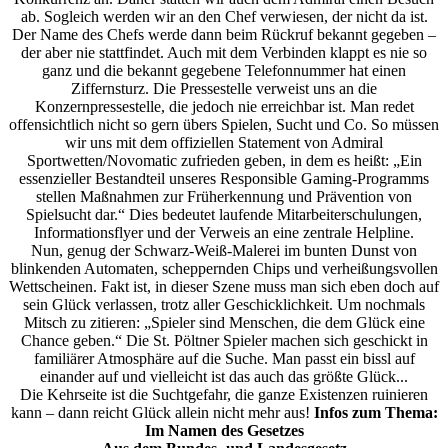
ab. Sogleich werden wir an den Chef verwiesen, der nicht da ist.
Der Name des Chefs werde dann beim Rückruf bekannt gegeben –
der aber nie stattfindet. Auch mit dem Verbinden klappt es nie so
ganz und die bekannt gegebene Telefonnummer hat einen
Ziffernsturz. Die Pressestelle verweist uns an die
Konzernpressestelle, die jedoch nie erreichbar ist. Man redet
offensichtlich nicht so gern übers Spielen, Sucht und Co. So müssen
wir uns mit dem offiziellen Statement von Admiral
Sportwetten/Novomatic zufrieden geben, in dem es heißt: „Ein
essenzieller Bestandteil unseres Responsible Gaming-Programms
stellen Maßnahmen zur Früherkennung und Prävention von
Spielsucht dar.“ Dies bedeutet laufende Mitarbeiterschulungen,
Informationsflyer und der Verweis an eine zentrale Helpline.
Nun, genug der Schwarz-Weiß-Malerei im bunten Dunst von
blinkenden Automaten, scheppernden Chips und verheißungsvollen
Wettscheinen. Fakt ist, in dieser Szene muss man sich eben doch auf
sein Glück verlassen, trotz aller Geschicklichkeit. Um nochmals
Mitsch zu zitieren: „Spieler sind Menschen, die dem Glück eine
Chance geben.“ Die St. Pöltner Spieler machen sich geschickt in
familiärer Atmosphäre auf die Suche. Man passt ein bissl auf
einander auf und vielleicht ist das auch das größte Glück...
Die Kehrseite ist die Suchtgefahr, die ganze Existenzen ruinieren
kann – dann reicht Glück allein nicht mehr aus!
Infos zum Thema:
Im Namen des Gesetzes