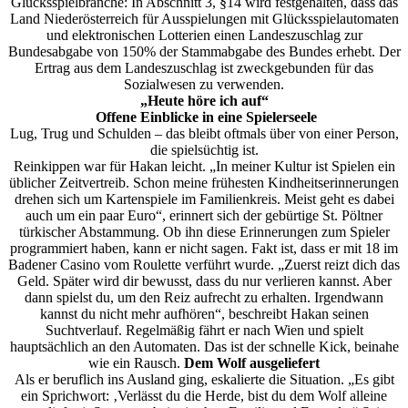
Glücksspielbranche: In Abschnitt 3, §14 wird festgehalten, dass das
Land Niederösterreich für Ausspielungen mit Glücksspielautomaten
und elektronischen Lotterien einen Landeszuschlag zur
Bundesabgabe von 150% der Stammabgabe des Bundes erhebt. Der
Ertrag aus dem Landeszuschlag ist zweckgebunden für das
Sozialwesen zu verwenden.
„Heute höre ich auf“
Offene Einblicke in eine Spielerseele
Lug, Trug und Schulden – das bleibt oftmals über von einer Person,
die spielsüchtig ist.
Reinkippen war für Hakan leicht. „In meiner Kultur ist Spielen ein
üblicher Zeitvertreib. Schon meine frühesten Kindheitserinnerungen
drehen sich um Kartenspiele im Familienkreis. Meist geht es dabei
auch um ein paar Euro“, erinnert sich der gebürtige St. Pöltner
türkischer Abstammung. Ob ihn diese Erinnerungen zum Spieler
programmiert haben, kann er nicht sagen. Fakt ist, dass er mit 18 im
Badener Casino vom Roulette verführt wurde. „Zuerst reizt dich das
Geld. Später wird dir bewusst, dass du nur verlieren kannst. Aber
dann spielst du, um den Reiz aufrecht zu erhalten. Irgendwann
kannst du nicht mehr aufhören“, beschreibt Hakan seinen
Suchtverlauf. Regelmäßig fährt er nach Wien und spielt
hauptsächlich an den Automaten. Das ist der schnelle Kick, beinahe
wie ein Rausch.
Dem Wolf ausgeliefert
Als er beruflich ins Ausland ging, eskalierte die Situation. „Es gibt
ein Sprichwort: ‚Verlässt du die Herde, bist du dem Wolf alleine