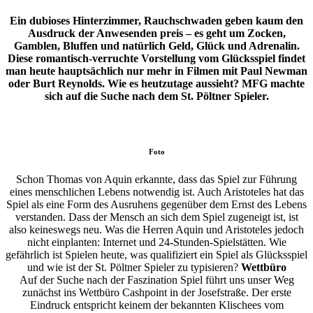
Ein dubioses Hinterzimmer, Rauchschwaden geben kaum den
Ausdruck der Anwesenden preis – es geht um Zocken,
Gamblen, Bluffen und natürlich Geld, Glück und Adrenalin.
Diese romantisch-verruchte Vorstellung vom Glücksspiel findet
man heute hauptsächlich nur mehr in Filmen mit Paul Newman
oder Burt Reynolds. Wie es heutzutage aussieht? MFG machte
sich auf die Suche nach dem St. Pöltner Spieler.
Foto
Schon Thomas von Aquin erkannte, dass das Spiel zur Führung
eines menschlichen Lebens notwendig ist. Auch Aristoteles hat das
Spiel als eine Form des Ausruhens gegenüber dem Ernst des Lebens
verstanden. Dass der Mensch an sich dem Spiel zugeneigt ist, ist
also keineswegs neu. Was die Herren Aquin und Aristoteles jedoch
nicht einplanten: Internet und 24-Stunden-Spielstätten. Wie
gefährlich ist Spielen heute, was qualifiziert ein Spiel als Glücksspiel
und wie ist der St. Pöltner Spieler zu typisieren?
Wettbüro
Auf der Suche nach der Faszination Spiel führt uns unser Weg
zunächst ins Wettbüro Cashpoint in der Josefstraße. Der erste
Eindruck entspricht keinem der bekannten Klischees vom