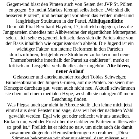
Gegenwind bläst den Piraten auch von Seiten der JVP St. Pölten
entgegen. So meint Markus Krempl selbstischer: „Wir sind die
besseren Piraten“, und bemängelt vor allem das Fehlen mittel-und
langfristiger Strukturen in der Partei.
Alibijugendliche
Dem hält Pirat Bernhard Hayden, 17, indirekt entgegen, dass die
Jungparteien ohnedies nur Alibivereine der eigentlichen Mutterpartei
seien. „Ich sehe es generell kritisch, dass sich die Parteispitze von
der Basis inhaltlich wie organisatorisch abhebt. Die Jugend ist ein
wichtiger Faktor, um interne Reformen in den Parteien
durchzuführen, festgefahrene Strukturen zu lockern und neue
Themenbereiche innerhalb der Partei zu etablieren“, merkt er
kritisch an. Losgelöst verhalle dies aber ungehört.
Alte Ideen,
neuer Anlauf
Gelassener und anerkennender reagiert Tobias Schweiger,
Bundesobmann der Jungen Grünen, auf die Piraten. So seien ihre
Konzepte durchaus gut, wenn auch nicht neu. Aktuell schwämmen
sie eben auf einem medialen Hype, weshalb sie naturgemäß mehr
Beachtung finden.
Was Piegsa auch gar nicht in Abrede stellt: „Ich lehne mich jetzt
einmal aus dem Fenster und sage, dass wir bei der nächsten Wahl
gewählt werden. Egal wie gut oder schlecht wir uns anstellen.
Einfach nur, weil der Frust über die etablierten Parteien mittlerweile
so groß ist.“ Freilich ist er nicht so naiv, um nicht auch die damit
zusammenhängenden Herausforderungen zu erahnen. „Diese
Stimmen bekommen wir aber nur einmal, dann müssen wir