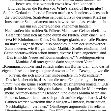
beweisen, dass wir auch etwas bewirken können!“
Und das haben die Piraten vor.
Who's afraid of the pirates?
So ihre Gedanken über die Piraten machen sich nolens volens auch
die Stadtpolitiker. Spätestens seit dem Einzug der neuen Kraft ins
Innsbrucker Stadtparlament muss bewusst sein, dass es sich nicht
nur um ein überregionales Phänomen handelt.
Nach außen hin strahlen St. Pöltens Mandatare Gelassenheit aus.
Gefährdet fühlt sich niemand durch die Piraten. Zum einen, wie
etwa FP Klubobmann Klaus Otzelberger glaubt, weil „die Piraten
im linken Lager fischen“, also ohnedies in dem der Mitbewerber.
Zum anderen, wie Bürgermeister Matthias Stadler einräumt, „bei
Gemeinderatswahlen schon immer, diverse Listen angetreten sind.
Das ist nichts Neues auf Kommunalebene.“ Vizebürgermeister
Matthias Adl ortet gerade darin sogar einen Vorteil.
„Kommunalpolitiker sind einfach näher am Bürger dran. Und das ist
eigentlich schon eine ganz gute Antwort auf eine Bewegung wie die
Piraten, die sich anonymer, insbesondere im Netz entfaltet.“
Das heißt aber nicht, dass man die neue Gruppierung nicht ernst
nimmt, wie die grüne Frontfrau Nicole Buschenreiter klarstellt. „Als
politisch interessierte Bürgerin haben auch politische Mitbewerber
meine Aufmerksamkeit.“ Dennoch, und dieses Mantra beten alle
Parteien, konzentriere man sich primär auf die eigene Partei. „Die
Grünen werden weiterhin ihre Anliegen – Umwelt, Partizipation,
Nachhaltigkeit – vertreten.“ Otzelberger argumentiert in seltener
Übereinstimmung ähnlich: „Die FPÖ wird weiterhin konsequent