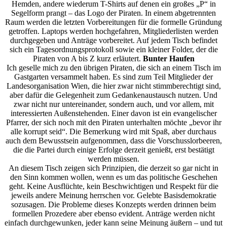
Hemden, andere wiederum T-Shirts auf denen ein großes „P“ in
Segelform prangt – das Logo der Piraten. In einem abgetrennten
Raum werden die letzten Vorbereitungen für die formelle Gründung
getroffen. Laptops werden hochgefahren, Mitgliederlisten werden
durchgegeben und Anträge vorbereitet. Auf jedem Tisch befindet
sich ein Tagesordnungsprotokoll sowie ein kleiner Folder, der die
Piraten von A bis Z kurz erläutert.
Bunter Haufen
Ich geselle mich zu den übrigen Piraten, die sich an einem Tisch im
Gastgarten versammelt haben. Es sind zum Teil Mitglieder der
Landesorganisation Wien, die hier zwar nicht stimmberechtigt sind,
aber dafür die Gelegenheit zum Gedankenaustausch nutzen. Und
zwar nicht nur untereinander, sondern auch, und vor allem, mit
interessierten Außenstehenden. Einer davon ist ein evangelischer
Pfarrer, der sich noch mit den Piraten unterhalten möchte „bevor ihr
alle korrupt seid“. Die Bemerkung wird mit Spaß, aber durchaus
auch dem Bewusstsein aufgenommen, dass die Vorschusslorbeeren,
die die Partei durch einige Erfolge derzeit genießt, erst bestätigt
werden müssen.
An diesem Tisch zeigen sich Prinzipien, die derzeit so gar nicht in
den Sinn kommen wollen, wenn es um das politische Geschehen
geht. Keine Ausflüchte, kein Beschwichtigen und Respekt für die
jeweils andere Meinung herrschen vor. Gelebte Basisdemokratie
sozusagen. Die Probleme dieses Konzepts werden drinnen beim
formellen Prozedere aber ebenso evident. Anträge werden nicht
einfach durchgewunken, jeder kann seine Meinung äußern – und tut