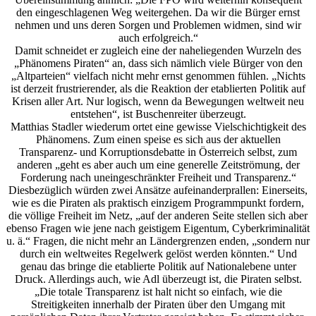
den eingeschlagenen Weg weitergehen. Da wir die Bürger ernst
nehmen und uns deren Sorgen und Problemen widmen, sind wir
auch erfolgreich.“
Damit schneidet er zugleich eine der naheliegenden Wurzeln des
„Phänomens Piraten“ an, dass sich nämlich viele Bürger von den
„Altparteien“ vielfach nicht mehr ernst genommen fühlen. „Nichts
ist derzeit frustrierender, als die Reaktion der etablierten Politik auf
Krisen aller Art. Nur logisch, wenn da Bewegungen weltweit neu
entstehen“, ist Buschenreiter überzeugt.
Matthias Stadler wiederum ortet eine gewisse Vielschichtigkeit des
Phänomens. Zum einen speise es sich aus der aktuellen
Transparenz- und Korruptionsdebatte in Österreich selbst, zum
anderen „geht es aber auch um eine generelle Zeitströmung, der
Forderung nach uneingeschränkter Freiheit und Transparenz.“
Diesbezüglich würden zwei Ansätze aufeinanderprallen: Einerseits,
wie es die Piraten als praktisch einzigem Programmpunkt fordern,
die völlige Freiheit im Netz, „auf der anderen Seite stellen sich aber
ebenso Fragen wie jene nach geistigem Eigentum, Cyberkriminalität
u. ä.“ Fragen, die nicht mehr an Ländergrenzen enden, „sondern nur
durch ein weltweites Regelwerk gelöst werden könnten.“ Und
genau das bringe die etablierte Politik auf Nationalebene unter
Druck. Allerdings auch, wie Adl überzeugt ist, die Piraten selbst.
„Die totale Transparenz ist halt nicht so einfach, wie die
Streitigkeiten innerhalb der Piraten über den Umgang mit