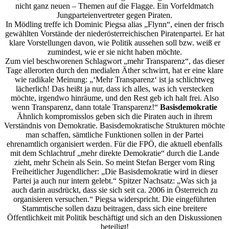
nicht ganz neuen – Themen auf die Flagge. Ein Vorfeldmatch
Jungparteienvertreter gegen Piraten.
In Mödling treffe ich Dominic Piegsa alias „Flynn“, einen der frisch
gewählten Vorstände der niederösterreichischen Piratenpartei. Er hat
klare Vorstellungen davon, wie Politik aussehen soll bzw. weiß er
zumindest, wie er sie nicht haben möchte.
Zum viel beschworenen Schlagwort „mehr Transparenz“, das dieser
Tage allerorten durch den medialen Äther schwirrt, hat er eine klare
wie radikale Meinung: „‘Mehr Transparenz‘ ist ja schlichtweg
lächerlich! Das heißt ja nur, dass ich alles, was ich verstecken
möchte, irgendwo hinräume, und den Rest geb ich halt frei. Also
wenn Transparenz, dann totale Transparenz!“
Basisdemokratie
Ähnlich kompromisslos geben sich die Piraten auch in ihrem
Verständnis von Demokratie. Basisdemokratische Strukturen möchte
man schaffen, sämtliche Funktionen sollen in der Partei
ehrenamtlich organisiert werden. Für die FPÖ, die aktuell ebenfalls
mit dem Schlachtruf „mehr direkte Demokratie“ durch die Lande
zieht, mehr Schein als Sein. So meint Stefan Berger vom Ring
Freiheitlicher Jugendlicher: „Die Basisdemokratie wird in dieser
Partei ja auch nur intern gelebt.“ Spitzer Nachsatz: „Was sich ja
auch darin ausdrückt, dass sie sich seit ca. 2006 in Österreich zu
organisieren versuchen.“ Piegsa widerspricht. Die eingeführten
Stammtische sollen dazu beitragen, dass sich eine breitere
Öffentlichkeit mit Politik beschäftigt und sich an den Diskussionen
beteiligt!