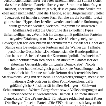
persönlichen Daten ihrer Vertreter gezeigt haben. Es stimmt sicher,
dass die etablierten Parteien ihre eigenen Strukturen hinterfragen
müssen, aber umgekehrt zeigt sich, dass es ganz ohne Strukturen
eben auch nicht geht.“ Und die Theorie, so ist Bürgermeister Stadler
überzeugt, sei halt ein anderes Paar Schuhe als die Realität. „Jetzt
gibt es einen Hype, aber letztlich werden auch solche Strömungen
daran gemessen werden, welches Programm sie umsetzen.“
Matthias Adl setzt die Ursprünge des aktuellen Hypes
tiefschwelliger an. „Wenn ich im Umgang mit politischen Parteien
negative Erfahrungen mache, werde ich eher geneigt sein,
Bewegungen wie den Piraten näherzutreten.“ Deshalb sei Gebot der
Stunde eine Bewegung der Parteien auf die Wähler zu, Teilhabe,
persönliche Gespräche. „Da können sich die Bundespolitiker
durchaus ein Scheiberl von der Kommunalpolitik abschneiden.“
Damit befindet man sich aber auch direkt im Fahrwasser der
aktuellen Generaldebatte um „mehr Demokratie“. Nicole
Buschenreiter hat diesbezüglich ganz konkrete Vorstellungen. „Ich
persönlich bin für eine radikale Reform des österreichischen
Staatswesens: Weg mit den neun Landesgesetzgebungen, mehr klare
nationale Zielvorgaben in allen Politikbereichen, dafür
größtmögliche Subsidiarität in allen Belangen – Stichwort
Schulautonomie. Weiters Bürgerforen sowie Volksbefragungen auf
Gemeindeebene zu wesentlichen Themen. Und mehr direkte
Demokratie.“ Die „Patenschaft“ für letztere reklamiert quasi Klaus
Otzelberger für seine Partei. „Die FPÖ tritt schon seit langem für