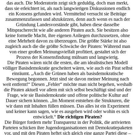
das auch. Die Moderatorin zeigt sich geduldig, doch man merkt,
dass sie erleichtert ist, als nach langwierigen Diskussionen endlich
ein Konsens gefunden wird. Vermittelnd versucht sie Beiträge
zusammenzufassen und abzukürzen, denn auch wenn es nach der
Gründung Landesvorstände gibt, haben diese dasselbe
Mitspracherecht wie alle anderen Piraten auch. Sie besitzen also
keine formelle Macht, ihre eigenen Anliegen durchzusetzen, ohne
eine Mehrheit davon zu überzeugen. Die größte Stärke ist also
zugleich auch die die größte Schwäche der Piraten: Während man
von einer großen Meinungsvielfalt profitiert, gestaltet sich der
Prozess der Konsensfindung mühsam und langwierig.
Die Piraten wären nicht die ersten, die am idealistischen Modell
völliger Basisdemokratie gescheitert wären, wie auch ein Pirat selbst
einräumt. „Auch die Grünen haben als basisdemokratische
Bewegung begonnen. Jetzt sind sie davon meiner Meinung nach
weit entfernt!“ Diesen „Fehler“ möchte man nicht begehen, weshalb
die Piraten aktuell vor allem mit sich selbst beschäftigt sind und der
Frage, wie sie Basisdemokratie und offene politische Kultur auf
Dauer sichern können. „Im Moment entstehen die Strukturen, die
wir dann mit Inhalten füllen müssen. Das alles ist ein Experiment
und keiner kann sagen, wie es ausgehen wird oder wohin es sich
entwickelt.“
Die richtigen Piraten?
Die Bürger fordern mehr Transparenz in der Politik, die arrivierten
Parteien schicken ihre Jugendorganisationen mit Demokratiepaketen
vor, und mit den Piraten heftet sich gleich eine ganze Partei diese –