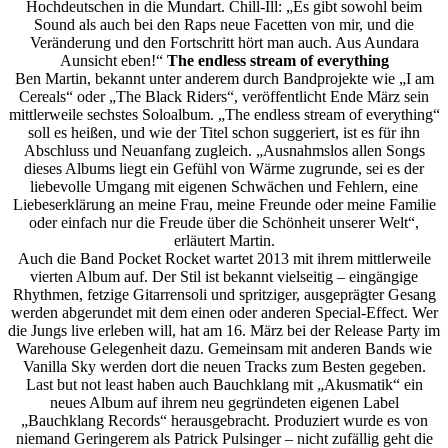
Hochdeutschen in die Mundart. Chill-Ill: „Es gibt sowohl beim
Sound als auch bei den Raps neue Facetten von mir, und die
Veränderung und den Fortschritt hört man auch. Aus Aundara
Aunsicht eben!“
The endless stream of everything
Ben Martin, bekannt unter anderem durch Bandprojekte wie „I am
Cereals“ oder „The Black Riders“, veröffentlicht Ende März sein
mittlerweile sechstes Soloalbum. „The endless stream of everything“
soll es heißen, und wie der Titel schon suggeriert, ist es für ihn
Abschluss und Neuanfang zugleich. „Ausnahmslos allen Songs
dieses Albums liegt ein Gefühl von Wärme zugrunde, sei es der
liebevolle Umgang mit eigenen Schwächen und Fehlern, eine
Liebeserklärung an meine Frau, meine Freunde oder meine Familie
oder einfach nur die Freude über die Schönheit unserer Welt“,
erläutert Martin.
Auch die Band Pocket Rocket wartet 2013 mit ihrem mittlerweile
vierten Album auf. Der Stil ist bekannt vielseitig – eingängige
Rhythmen, fetzige Gitarrensoli und spritziger, ausgeprägter Gesang
werden abgerundet mit dem einen oder anderen Special-Effect. Wer
die Jungs live erleben will, hat am 16. März bei der Release Party im
Warehouse Gelegenheit dazu. Gemeinsam mit anderen Bands wie
Vanilla Sky werden dort die neuen Tracks zum Besten gegeben.
Last but not least haben auch Bauchklang mit „Akusmatik“ ein
neues Album auf ihrem neu gegründeten eigenen Label
„Bauchklang Records“ herausgebracht. Produziert wurde es von
niemand Geringerem als Patrick Pulsinger – nicht zufällig geht die