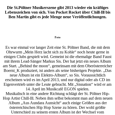
Die St.Pöltner Musikerszene gibt 2013 wieder ein kräftiges
Lebenszeichen von sich. Von Pocket Rocket über Chill-Ill bis
Ben Martin gibt es jede Menge neue Veröffentlichungen.
Foto
Es war einmal vor langer Zeit eine St. Pöltner Band, die mit dem
Ohrwurm „Mein Herz lacht sich zu Kohle“ noch heute gerne in
einigen Clubs gespielt wird. Gemeint ist die ehemalige Band Faust
mit ihrem Lead-Sänger Markus Sis. Der hat jetzt ein neues Album
am Start. „Behind the moon“, gemeinsam mit dem Oberösterreicher
Boerni_K produziert, ist anders als seine bisherigen Projekte. „Das
neue Album ist ein Elektro-Album“, so Sis. Voraussichtlich
erscheinen wird es im April 2013, und nur digital oder als CD im
Eigenvertrieb unter die Leute gebracht. Mit „Sisnation“ wird er am
14. April im Musikcafé EGON spielen.
Musikalisch in eine andere Richtung schlägt der St. Pöltner Hip-
Hop Artist Chill-Ill. Neben ihm selbst bekommt man auf dem neuen
Album „Aus Aundara Aunsicht“ auch einige Größen aus der
österreichischen Hip Hop Szene zu hören. Der wohl größte
Unterschied zu seinem ersten Album ist der Wechsel vom