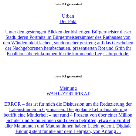
Foto
KI generated
Urban
Der Pakt
Unter den gestrengen Blicken der bisherigen Bürgermeister dieser
Stadt, deren Portraits im Bürgermeisterzimmer des Rathauses von
den Wänden nicht lachen, sondern eher gestreng auf das Geschehen
der Nachgeborenen herabschauen, präsentierten Rot und Grün ihr
Koalitionsübereinkommen für die kommende Legislaturperiode.
Foto
KI generated
Meinung
WAHL-ZERTIFIKAT
ERROR – das ist für mich die Diskussion um die Reduzierung der
Lateinstunden in Gymnasien. Die geplante Lehrplanänderung
betrifft eine Minderheit – nur rund 4 Prozent von über einer Million
Schüler und Schülerinnen sind davon betroffen, etwa ein Fünftel
aller Maturanten und Maturantinnen haben Latein gelernt. Digitale
Bildung steht für alle auf dem Lehrplan, von Anfang ...