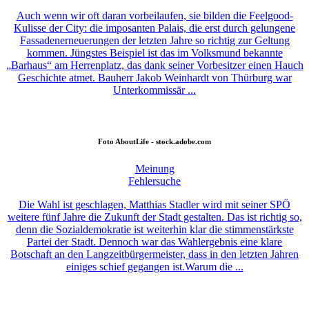
Auch wenn wir oft daran vorbeilaufen, sie bilden die Feelgood-
Kulisse der City: die imposanten Palais, die erst durch gelungene
Fassadenerneuerungen der letzten Jahre so richtig zur Geltung
kommen. Jüngstes Beispiel ist das im Volksmund bekannte
„Barhaus“ am Herrenplatz, das dank seiner Vorbesitzer einen Hauch
Geschichte atmet. Bauherr Jakob Weinhardt von Thürburg war
Unterkommissär ...
Foto
AboutLife - stock.adobe.com
Meinung
Fehlersuche
Die Wahl ist geschlagen, Matthias Stadler wird mit seiner SPÖ
weitere fünf Jahre die Zukunft der Stadt gestalten. Das ist richtig so,
denn die Sozialdemokratie ist weiterhin klar die stimmenstärkste
Partei der Stadt. Dennoch war das Wahlergebnis eine klare
Botschaft an den Langzeitbürgermeister, dass in den letzten Jahren
einiges schief gegangen ist.Warum die ...