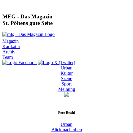
MFG - Das Magazin
St. Pöltens gute Seite
Magazin
Karikatur
Archiv
Team
Urban
Kultur
Szene
Sport
Meinung
Foto
Reichl
Urban
Blick nach oben