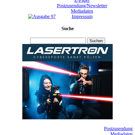
E-Paper
Postzusendung/Newsletter
Mediadaten
Impressum
Suche
Suchen
Postzusendung
Mediadaten