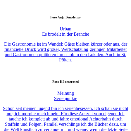
Foto
Anja Benedetter
Urban
Es brodelt in der Branche
Die Gastronomie ist im Wandel: Gäste bleiben kürzer oder aus, der
finanzielle Druck wird größer, Wertschätzung geringer. Mitarbeiter
und Gastronomen quittieren ihren Job in den Lokalen. Auch in St.
Pölten.
Foto
KI generated
Meinung
Serienjunkie
Schon seit meiner Jugend bin ich serienbesessen. Ich schau sie nicht
nur, ich morphe mich hinein. Für diese Auszeit vom eigenen Ich
tauche ich komplett ab und fahre emotional Achterbahn durch
Staffeln und Folgen. Parallel verschlinge ich die Bücher dazu, um
die Welt künstlich zu verlängern – und weine, wenn die letzte Seite