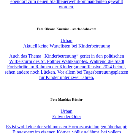
ebendort zum neuen Stadtfeuerwehrkommandanten gewählt
worden.
Foto
Oksana Kuzmina - stock.adobe.com
Urban
Aktuell keine Wartelisten bei Kinderbetreuung
Auch das Thema „Kinderbetreuung“ geriet in den politischen
Wirbelsturm des St. Pöltner Wahlkampfes. Während die Stadt
Fortschritte im Rahmen der Kindergartenoffensive 2024 betont,
sehen andere noch Lücken. Vor allem bei Tagesbetreuungsplätzen
für Kinder unter zwei Jahren.
Foto
Matthias Köstler
Urban
Entweder Oder
Es ist wohl eine der schlimmsten Horrorvorstellungen überhaupt:
Eingesperrt im eigenen Körper, völlig gelähmt, bei vollem