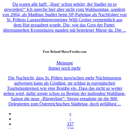
Da waren alle baff: „Hast‘ schon gehört, der Stadler ist es
geworden!“ Ich spreche hier aber nicht vom Wahlsonntag, sondern
von 2004, als Matthias Stadler beim SP-Parteitag als Nachfolger von
St. Pöltens Langzeitbürgermeister Willi Gruber vermeintlich aus
dem Hut gezaubert wurde. Die, wie das Gros der Partei,
überrumpelten Kronprinzen standen mit betretener Miene da. Die ...
Foto
Roland Marz/Fotolia.com
Meinung
Immer noch mehr
Die Nachricht, dass St. Pölten inzwischen mehr Nächtigungen
aufweisen kann als Göstling, sie schlug in europäischen
Tourismuskreisen wie eine Bombe ein. Dass das nicht so weiter
gehen wird, dafür sorgte schon zu Beginn der laufenden Wahlfang-
Saison die neue „Bürgerliste“: Streng ermahnte sie die 800
Delegierten zum Österreichischen Städtetag, doch gefälligst ...
«
‹
337