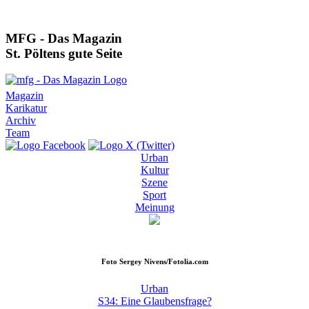
MFG - Das Magazin
St. Pöltens gute Seite
Magazin
Karikatur
Archiv
Team
Urban
Kultur
Szene
Sport
Meinung
Foto
Sergey Nivens/Fotolia.com
Urban
S34: Eine Glaubensfrage?