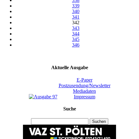
338
339
340
341
342
343
344
345
346
Aktuelle Ausgabe
E-Paper
Postzusendung/Newsletter
Mediadaten
Impressum
Suche
Suchen