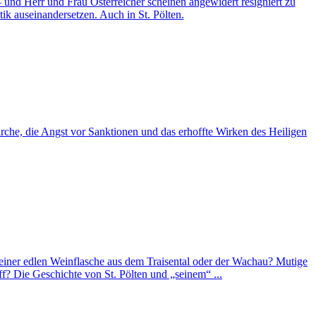
 und Herr und Frau Österreicher scheinen angewidert resigniert zu
ik auseinandersetzen. Auch in St. Pölten.
Kirche, die Angst vor Sanktionen und das erhoffte Wirken des Heiligen
m einer edlen Weinflasche aus dem Traisental oder der Wachau? Mutige
ff? Die Geschichte von St. Pölten und „seinem“ ...