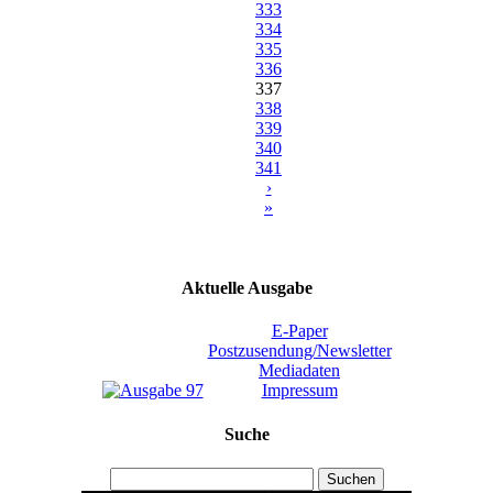
333
334
335
336
337
338
339
340
341
›
»
Aktuelle Ausgabe
E-Paper
Postzusendung/Newsletter
Mediadaten
Impressum
Suche
Suchen