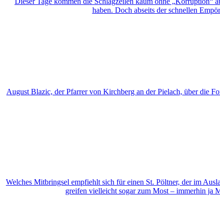
Dieser Tage kommen die Schlagzeilen kaum ohne „Korruption“ aus. 
haben. Doch abseits der schnellen Empöru
August Blazic, der Pfarrer von Kirchberg an der Pielach, über die Fo
Welches Mitbringsel empfiehlt sich für einen St. Pöltner, der im Au
greifen vielleicht sogar zum Most – immerhin ja M