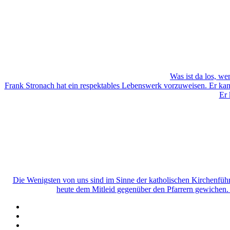
Was ist da los, w
Frank Stronach hat ein respektables Lebenswerk vorzuweisen. Er kann
Er 
Die Wenigsten von uns sind im Sinne der katholischen Kirchenführu
heute dem Mitleid gegenüber den Pfarrern gewichen. 