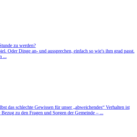
 Stunde zu werden?
el. Oder Dinge an- und aussprechen, einfach so wie's ihm grad passt.
 ...
lbst das schlechte Gewissen für unser „abweichendes“ Verhalten ist
ne Bezug zu den Fragen und Sorgen der Gemeinde – ...