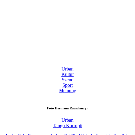
Urban
Kultur
Szene
Sport
Meinung
Foto
Hermann Rauschmayr
Urban
Tango Korrupti