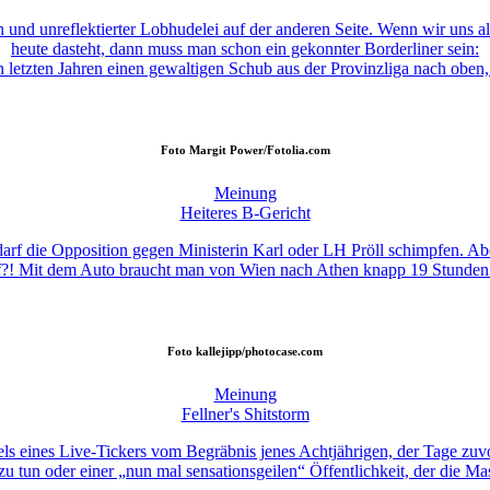
 und unreflektierter Lobhudelei auf der anderen Seite. Wenn wir uns a
heute dasteht, dann muss man schon ein gekonnter Borderliner sein:
n letzten Jahren einen gewaltigen Schub aus der Provinzliga nach oben,
Foto
Margit Power/Fotolia.com
Meinung
Heiteres B-Gericht
h darf die Opposition gegen Ministerin Karl oder LH Pröll schimpfen. Ab
 wtf?! Mit dem Auto braucht man von Wien nach Athen knapp 19 Stunden
Foto
kallejipp/photocase.com
Meinung
Fellner's Shitstorm
els eines Live-Tickers vom Begräbnis jenes Achtjährigen, der Tage zu
zu tun oder einer „nun mal sensationsgeilen“ Öffentlichkeit, der die Ma