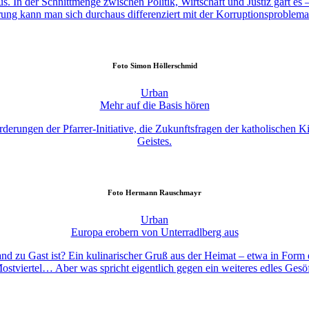
In der Schnittmenge zwischen Politik, Wirtschaft und Justiz gärt es –
ng kann man sich durchaus differenziert mit der Korruptionsproblemat
Foto
Simon Höllerschmid
Urban
Mehr auf die Basis hören
rderungen der Pfarrer-Initiative, die Zukunftsfragen der katholischen 
Geistes.
Foto
Hermann Rauschmayr
Urban
Europa erobern von Unterradlberg aus
sland zu Gast ist? Ein kulinarischer Gruß aus der Heimat – etwa in For
ostviertel… Aber was spricht eigentlich gegen ein weiteres edles Gesö