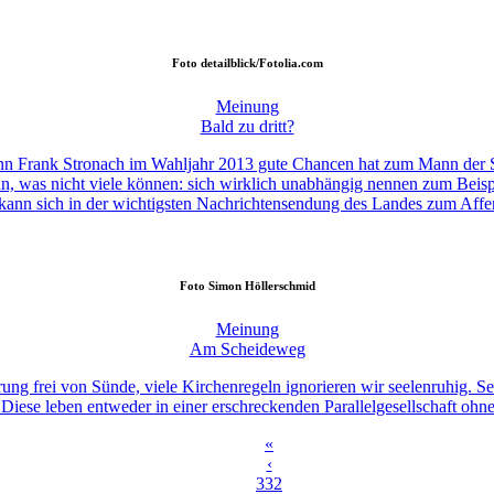
Foto
detailblick/Fotolia.com
Meinung
Bald zu dritt?
enn Frank Stronach im Wahljahr 2013 gute Chancen hat zum Mann der
, was nicht viele können: sich wirklich unabhängig nennen zum Beispi
kann sich in der wichtigsten Nachrichtensendung des Landes zum Affen
Foto
Simon Höllerschmid
Meinung
Am Scheideweg
ng frei von Sünde, viele Kirchenregeln ignorieren wir seelenruhig. Se
Diese leben entweder in einer erschreckenden Parallelgesellschaft oh
«
‹
332