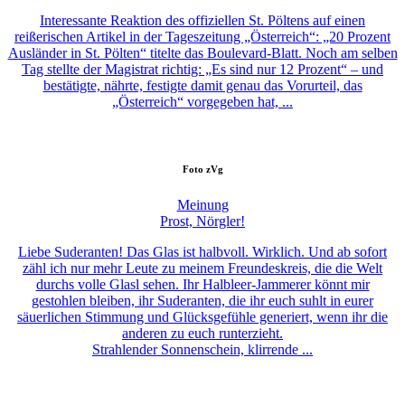
Interessante Reaktion des offiziellen St. Pöltens auf einen
reißerischen Artikel in der Tageszeitung „Österreich“: „20 Prozent
Ausländer in St. Pölten“ titelte das Boulevard-Blatt. Noch am selben
Tag stellte der Magistrat richtig: „Es sind nur 12 Prozent“ – und
bestätigte, nährte, festigte damit genau das Vorurteil, das
„Österreich“ vorgegeben hat, ...
Foto
zVg
Meinung
Prost, Nörgler!
Liebe Suderanten! Das Glas ist halbvoll. Wirklich. Und ab sofort
zähl ich nur mehr Leute zu meinem Freundeskreis, die die Welt
durchs volle Glasl sehen. Ihr Halbleer-Jammerer könnt mir
gestohlen bleiben, ihr Suderanten, die ihr euch suhlt in eurer
säuerlichen Stimmung und Glücksgefühle generiert, wenn ihr die
anderen zu euch runterzieht.
Strahlender Sonnenschein, klirrende ...