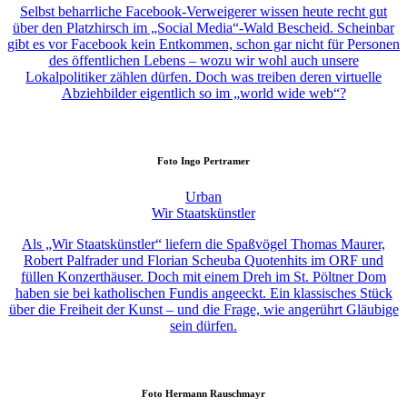
Selbst beharrliche Facebook-Verweigerer wissen heute recht gut
über den Platzhirsch im „Social Media“-Wald Bescheid. Scheinbar
gibt es vor Facebook kein Entkommen, schon gar nicht für Personen
des öffentlichen Lebens – wozu wir wohl auch unsere
Lokalpolitiker zählen dürfen. Doch was treiben deren virtuelle
Abziehbilder eigentlich so im „world wide web“?
Foto
Ingo Pertramer
Urban
Wir Staatskünstler
Als „Wir Staatskünstler“ liefern die Spaßvögel Thomas Maurer,
Robert Palfrader und Florian Scheuba Quotenhits im ORF und
füllen Konzerthäuser. Doch mit einem Dreh im St. Pöltner Dom
haben sie bei katholischen Fundis angeeckt. Ein klassisches Stück
über die Freiheit der Kunst – und die Frage, wie angerührt Gläubige
sein dürfen.
Foto
Hermann Rauschmayr