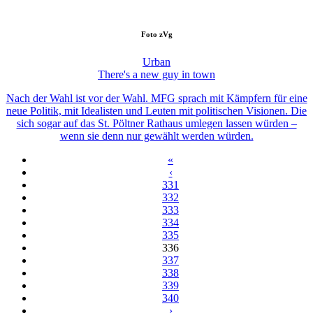
Foto
zVg
Urban
There's a new guy in town
Nach der Wahl ist vor der Wahl. MFG sprach mit Kämpfern für eine
neue Politik, mit Idealisten und Leuten mit politischen Visionen. Die
sich sogar auf das St. Pöltner Rathaus umlegen lassen würden –
wenn sie denn nur gewählt werden würden.
«
‹
331
332
333
334
335
336
337
338
339
340
›