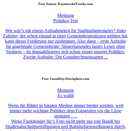
Foto
Tomasz Trojanowski/Fotolia.com
Meinung
Politiker-Test
Wie wär’s mit einem Aufnahmetest für Stadtparlamentarier? Jeder
Zuhörer, der schon einmal in einer Gemeinderatssitzung gelitten hat,
kann dieser Forderung nur zustimmen. Also dann – erste Aufgabe
für angehende Gemeinderäte: Sinnerfassendes lautes Lesen ohne
Stolpern – da disqualifizieren sich schon einige unserer Politiker.
Zweite Aufgabe: Die Grundrechnungsarten ...
Foto
JasonDoiy/iStockphoto.com
Meinung
Es wahlt
Wenn die Bilder in lokalen Medien immer breiter werden, weil
immer mehr wichtige Politiker dem Fotografen vor die Linse
springen . . .
Wenn Funktionäre für’s Foto nicht mehr nur rote Bandl bei
Straßenabschnittseröffnungen und Bahnhofseinweihungen durch,