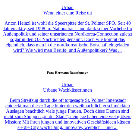
Urban
Wenn einer eine Reise tut
Anton Heinzl ist wohl die Speerspitze der St. Pöltner SPÖ. Seit 40
Jahren aktiv, seit 1998 im Nationalrat – und dank seiner Vorliebe für
Außenpolitik und seiner umstrittenen Nordkorea-Connection zuletzt
sogar in den Ö3-Nachrichten genannt. Doch wie kommt das
eigentlich, dass man in die nordkoreanische Botschaft eingeladen
wird? Wie wird man Berufs- und Außenpolitiker? Was ...
Foto
Hermann Rauschmayr
Urban
Urbane Wachküsserinnen
Beim Streifzug durch die oft totgesagte St. Pöltner Innenstadt
entdeckt man dieser Tage hinter den weihnachtlich geschmückten
Auslagen beachtlich viele junge Frauen. Doch diese Damen sind
nicht zum Shoppen „in der Stadt“, nein, sie haben eine viel größere
Mission: Mit ihren jungen und innovativen Geschäftsideen küssen
sie die City wach! Jung, innovativ, weiblich – und ...