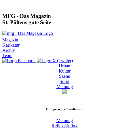
MFG - Das Magazin
St. Pöltens gute Seite
Magazin
Karikatur
Archiv
Team
Urban
Kultur
Szene
Sport
Meinung
Foto
poco_bw/Fotolia.com
Meinung
Reflex-Reflux