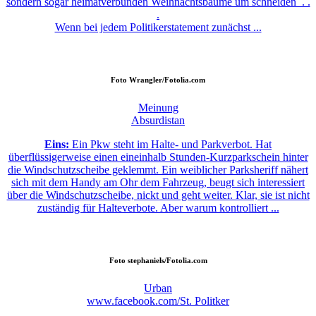
sondern sogar heimatverbunden Weihnachtsbäume um schneiden . .
.
Wenn bei jedem Politikerstatement zunächst ...
Foto
Wrangler/Fotolia.com
Meinung
Absurdistan
Eins:
Ein Pkw steht im Halte- und Parkverbot. Hat
überflüssigerweise einen eineinhalb Stunden-Kurzparkschein hinter
die Windschutzscheibe geklemmt. Ein weiblicher Parksheriff nähert
sich mit dem Handy am Ohr dem Fahrzeug, beugt sich interessiert
über die Windschutzscheibe, nickt und geht weiter. Klar, sie ist nicht
zuständig für Halteverbote. Aber warum kontrolliert ...
Foto
stephaniels/Fotolia.com
Urban
www.facebook.com/St. Politker