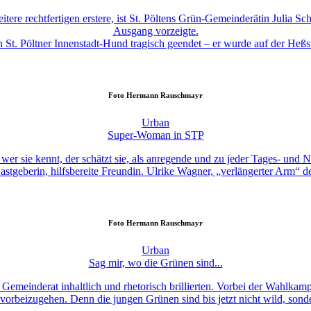
e rechtfertigen erstere, ist St. Pöltens Grün-Gemeinderätin Julia S
Ausgang vorzeigte.
 St. Pöltner Innenstadt-Hund tragisch geendet – er wurde auf der Heßst
Foto
Hermann Rauschmayr
Urban
Super-Woman in STP
wer sie kennt, der schätzt sie, als anregende und zu jeder Tages- und 
tgeberin, hilfsbereite Freundin. Ulrike Wagner, „verlängerter Arm“ de
Foto
Hermann Rauschmayr
Urban
Sag mir, wo die Grünen sind...
m Gemeinderat inhaltlich und rhetorisch brillierten. Vorbei der Wahlk
 vorbeizugehen. Denn die jungen Grünen sind bis jetzt nicht wild, sonde