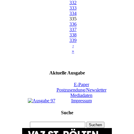
332
333
334
335
336
337
338
339
›
»
Aktuelle Ausgabe
E-Paper
Postzusendung/Newsletter
Mediadaten
Impressum
Suche
Suchen