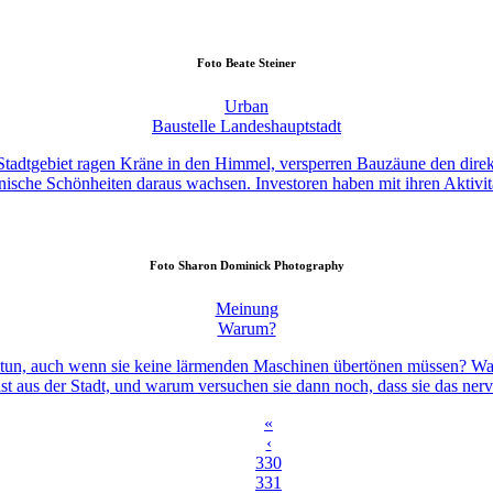
Foto
Beate Steiner
Urban
Baustelle Landeshauptstadt
im Stadtgebiet ragen Kräne in den Himmel, versperren Bauzäune den dir
onische Schönheiten daraus wachsen. Investoren haben mit ihren Aktiv
Foto
Sharon Dominick Photography
Meinung
Warum?
s tun, auch wenn sie keine lärmenden Maschinen übertönen müssen? Wa
 aus der Stadt, und warum versuchen sie dann noch, dass sie das nerve
«
‹
330
331