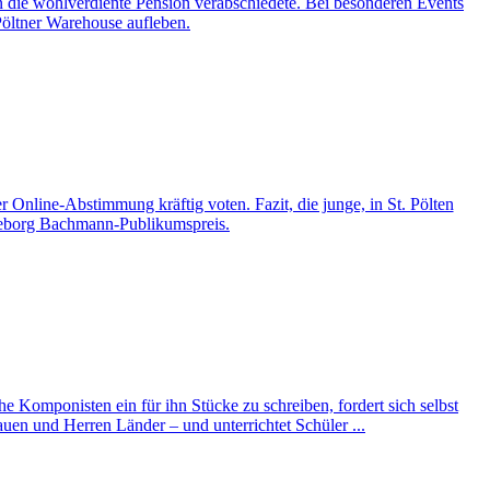
in die wohlverdiente Pension verabschiedete. Bei besonderen Events
öltner Warehouse aufleben.
 Online-Abstimmung kräftig voten. Fazit, die junge, in St. Pölten
ngeborg Bachmann-Publikumspreis.
he Komponisten ein für ihn Stücke zu schreiben, fordert sich selbst
auen und Herren Länder – und unterrichtet Schüler ...