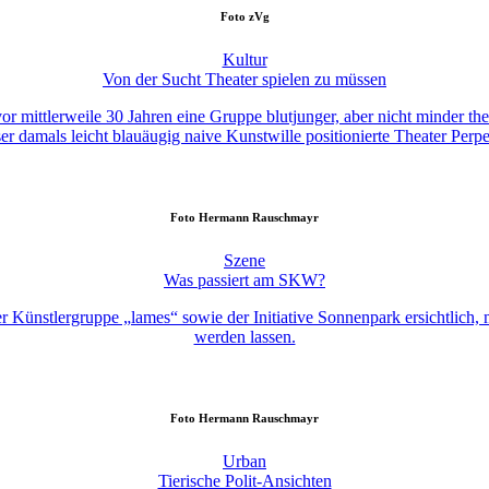
Foto
zVg
Kultur
Von der Sucht Theater spielen zu müssen
or mittlerweile 30 Jahren eine Gruppe blutjunger, aber nicht minder t
er damals leicht blauäugig naive Kunstwille positionierte Theater Per
Foto
Hermann Rauschmayr
Szene
Was passiert am SKW?
er Künstlergruppe „lames“ sowie der Initiative Sonnenpark ersichtlich, 
werden lassen.
Foto
Hermann Rauschmayr
Urban
Tierische Polit-Ansichten