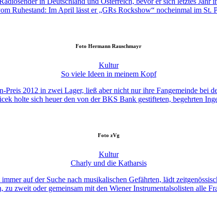
Radiosender in Deutschland und Österreich, bevor er sich letztes Jahr 
vom Ruhestand: Im April lässt er „GRs Rockshow“ nocheinmal im St. P
Foto
Hermann Rauschmayr
Kultur
So viele Ideen in meinem Kopf
-Preis 2012 in zwei Lager, ließ aber nicht nur ihre Fangemeinde bei der
icek holte sich heuer den von der BKS Bank gestifteten, begehrten I
Foto
zVg
Kultur
Charly und die Katharsis
st immer auf der Suche nach musikalischen Gefährten, lädt zeitgenössisc
, zu zweit oder gemeinsam mit den Wiener Instrumentalsolisten alle Fr