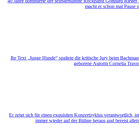
40 Jahre dominierte der selbsternannte Rockpapst Gotthard Rieger 
macht er schon mal Pause 
Ihr Text „Junge Hunde“ spaltete die kritische Jury beim Bachmann
geborene Autorin Cornelia Travn
Er zeigt sich für einen exquisiten Konzertzyklus verantwortlich, i
immer wieder auf der Bühne heraus und bereist allein