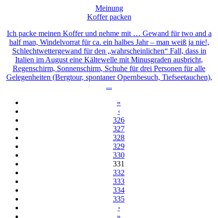
Meinung
Koffer packen
Ich packe meinen Koffer und nehme mit … Gewand für two and a
half man, Windelvorrat für ca. ein halbes Jahr – man weiß ja nie!,
Schlechtwettergewand für den „wahrscheinlichen“ Fall, dass in
Italien im August eine Kältewelle mit Minusgraden ausbricht,
Regenschirm, Sonnenschirm, Schuhe für drei Personen für alle
Gelegenheiten (Bergtour, spontaner Opernbesuch, Tiefseetauchen),
...
«
‹
326
327
328
329
330
331
332
333
334
335
›
»