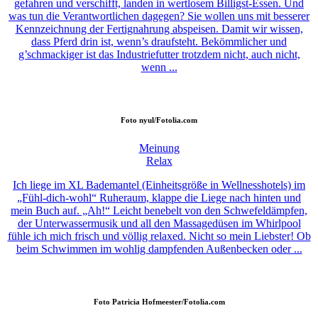
gefahren und verschifft, landen in wertlosem Billigst-Essen. Und
was tun die Verantwortlichen dagegen? Sie wollen uns mit besserer
Kennzeichnung der Fertignahrung abspeisen. Damit wir wissen,
dass Pferd drin ist, wenn’s draufsteht. Bekömmlicher und
g’schmackiger ist das Industriefutter trotzdem nicht, auch nicht,
wenn ...
Foto
nyul/Fotolia.com
Meinung
Relax
Ich liege im XL Bademantel (Einheitsgröße in Wellnesshotels) im
„Fühl-dich-wohl“ Ruheraum, klappe die Liege nach hinten und
mein Buch auf. „Ah!“ Leicht benebelt von den Schwefeldämpfen,
der Unterwassermusik und all den Massagedüsen im Whirlpool
fühle ich mich frisch und völlig relaxed. Nicht so mein Liebster! Ob
beim Schwimmen im wohlig dampfenden Außenbecken oder ...
Foto
Patricia Hofmeester/Fotolia.com