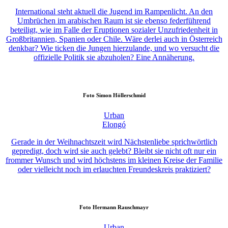
International steht aktuell die Jugend im Rampenlicht. An den
Umbrüchen im arabischen Raum ist sie ebenso federführend
beteiligt, wie im Falle der Eruptionen sozialer Unzufriedenheit in
Großbritannien, Spanien oder Chile. Wäre derlei auch in Österreich
denkbar? Wie ticken die Jungen hierzulande, und wo versucht die
offizielle Politik sie abzuholen? Eine Annäherung.
Foto
Simon Höllerschmid
Urban
Elongó
Gerade in der Weihnachtszeit wird Nächstenliebe sprichwörtlich
gepredigt, doch wird sie auch gelebt? Bleibt sie nicht oft nur ein
frommer Wunsch und wird höchstens im kleinen Kreise der Familie
oder vielleicht noch im erlauchten Freundeskreis praktiziert?
Foto
Hermann Rauschmayr
Urban