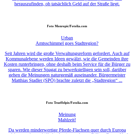
herauszufinden, ob tatsächlich Geld auf der Straße liegt.
Foto
Monropic/Fotolia.com
Urban
Amtsschimmel goes Stadtregion?
Seit Jahren wird die große Verwaltungsreform gefordert. Auch auf
Kommunalebene werden Ideen gewälzt, wie die Gemeinden ihre
Kosten runterbringen, ohne deshalb beim Service für die Bürger zu
sparen. Wie dieser Spagat zu bewerkstelligen sein soll, darüber
gehen die Meinungen naturgemäß auseinander. Bürgermeister
Matthias Stadler (SPÖ) brachte zuletzt die „Stadtregion“ ...
Foto
Trueffelpix/Fotolia.com
Meinung
Mahlzeit!
Da werden minderwertige Pferde-Flachsen quer durch Europa