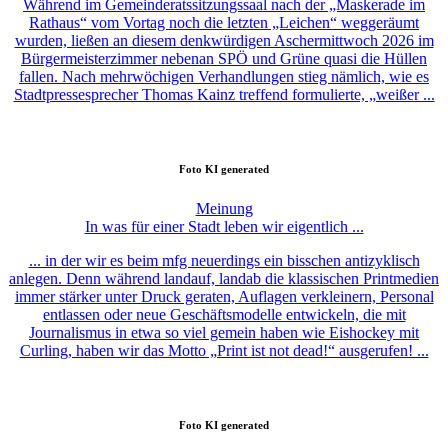
Während im Gemeinderatssitzungssaal nach der „Maskerade im
Rathaus“ vom Vortag noch die letzten „Leichen“ weggeräumt
wurden, ließen an diesem denkwürdigen Aschermittwoch 2026 im
Bürgermeisterzimmer nebenan SPÖ und Grüne quasi die Hüllen
fallen. Nach mehrwöchigen Verhandlungen stieg nämlich, wie es
Stadtpressesprecher Thomas Kainz treffend formulierte, „weißer ...
Foto
KI generated
Meinung
In was für einer Stadt leben wir eigentlich ...
... in der wir es beim mfg neuerdings ein bisschen antizyklisch
anlegen. Denn während landauf, landab die klassischen Printmedien
immer stärker unter Druck geraten, Auflagen verkleinern, Personal
entlassen oder neue Geschäftsmodelle entwickeln, die mit
Journalismus in etwa so viel gemein haben wie Eishockey mit
Curling, haben wir das Motto „Print ist not dead!“ ausgerufen! ...
Foto
KI generated