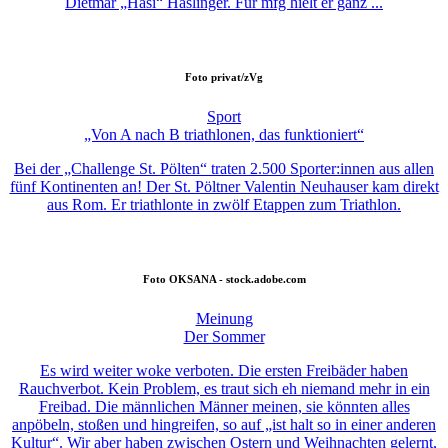
Dietmar „Hasi“ Haslinger. Für mfg hielt er ganz ...
Foto
privat/zVg
Sport
„Von A nach B triathlonen, das funktioniert“
Bei der „Challenge St. Pölten“ traten 2.500 Sporter:innen aus allen
fünf Kontinenten an! Der St. Pöltner Valentin Neuhauser kam direkt
aus Rom. Er triathlonte in zwölf Etappen zum Triathlon.
Foto
OKSANA - stock.adobe.com
Meinung
Der Sommer
Es wird weiter woke verboten. Die ersten Freibäder haben
Rauchverbot. Kein Problem, es traut sich eh niemand mehr in ein
Freibad. Die männlichen Männer meinen, sie könnten alles
anpöbeln, stoßen und hingreifen, so auf „ist halt so in einer anderen
Kultur“. Wir aber haben zwischen Ostern und Weihnachten gelernt,