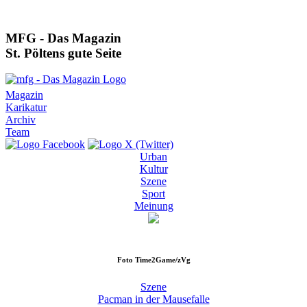
MFG - Das Magazin
St. Pöltens gute Seite
Magazin
Karikatur
Archiv
Team
Urban
Kultur
Szene
Sport
Meinung
Foto
Time2Game/zVg
Szene
Pacman in der Mausefalle