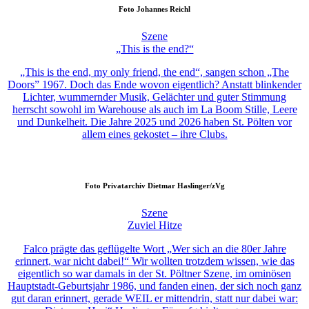
Foto
Johannes Reichl
Szene
„This is the end?“
„This is the end, my only friend, the end“, sangen schon „The
Doors” 1967. Doch das Ende wovon eigentlich? Anstatt blinkender
Lichter, wummernder Musik, Gelächter und guter Stimmung
herrscht sowohl im Warehouse als auch im La Boom Stille, Leere
und Dunkelheit. Die Jahre 2025 und 2026 haben St. Pölten vor
allem eines gekostet – ihre Clubs.
Foto
Privatarchiv Dietmar Haslinger/zVg
Szene
Zuviel Hitze
Falco prägte das geflügelte Wort „Wer sich an die 80er Jahre
erinnert, war nicht dabei!“ Wir wollten trotzdem wissen, wie das
eigentlich so war damals in der St. Pöltner Szene, im ominösen
Hauptstadt-Geburtsjahr 1986, und fanden einen, der sich noch ganz
gut daran erinnert, gerade WEIL er mittendrin, statt nur dabei war: