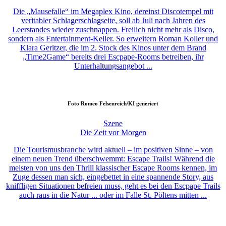
Die „Mausefalle“ im Megaplex Kino, dereinst Discotempel mit
veritabler Schlagerschlagseite, soll ab Juli nach Jahren des
Leerstandes wieder zuschnappen. Freilich nicht mehr als Disco,
sondern als Entertainment-Keller. So erweitern Roman Koller und
Klara Geritzer, die im 2. Stock des Kinos unter dem Brand
„Time2Game“ bereits drei Escpape-Rooms betreiben, ihr
Unterhaltungsangebot ...
Foto
Romeo Felsenreich/KI generiert
Szene
Die Zeit vor Morgen
Die Tourismusbranche wird aktuell – im positiven Sinne – von
einem neuen Trend überschwemmt: Escape Trails! Während die
meisten von uns den Thrill klassischer Escape Rooms kennen, im
Zuge dessen man sich, eingebettet in eine spannende Story, aus
kniffligen Situationen befreien muss, geht es bei den Escpape Trails
auch raus in die Natur ... oder im Falle St. Pöltens mitten ...