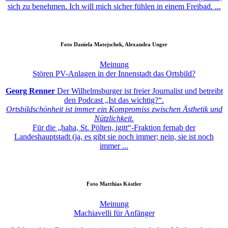
sich zu benehmen. Ich will mich sicher fühlen in einem Freibad. ...
Foto
Daniela Matejschek, Alexandra Unger
Meinung
Stören PV-Anlagen in der Innenstadt das Ortsbild?
Georg Renner
Der Wilhelmsburger ist freier Journalist und betreibt
den Podcast „Ist das wichtig?“.
Ortsbildschönheit ist immer ein Kompromiss zwischen Ästhetik und
Nützlichkeit.
Für die „haha, St. Pölten, igitt“-Fraktion fernab der
Landeshauptstadt (ja, es gibt sie noch immer; nein, sie ist noch
immer ...
Foto
Matthias Köstler
Meinung
Machiavelli für Anfänger