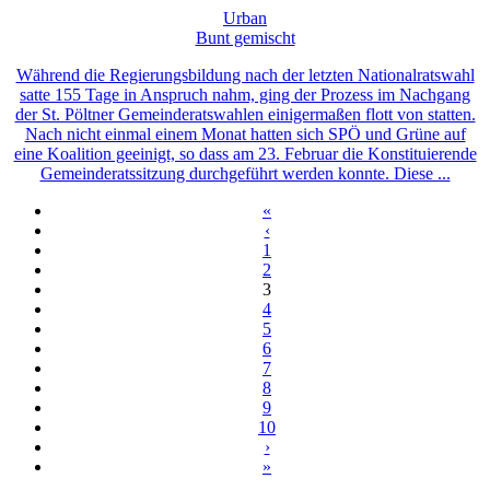
Urban
Bunt gemischt
Während die Regierungsbildung nach der letzten Nationalratswahl
satte 155 Tage in Anspruch nahm, ging der Prozess im Nachgang
der St. Pöltner Gemeinderatswahlen einigermaßen flott von statten.
Nach nicht einmal einem Monat hatten sich SPÖ und Grüne auf
eine Koalition geeinigt, so dass am 23. Februar die Konstituierende
Gemeinderatssitzung durchgeführt werden konnte. Diese ...
«
‹
1
2
3
4
5
6
7
8
9
10
›
»