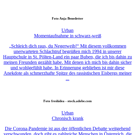
Foto
Anja Benedetter
Urban
Momentaufnahme in schwarz-weiß
„Schleich dich raus, du Negerweib!“ Mit diesem vollkommen
unerwarteten Schlachtruf begrüßen mich 1994 in unserer
Hauptschule in St. Pölten-Land ein paar Buben, die ich bis dahin zu
meinen Freunden gezählt habe. Mit denen ich mich bis dahin sicher
und wohlgefühlt habe. In Erinnerung geblieben ist mir diese
Anekdote als schmerzhafte Spitze des rassistischen Eisbergs meiner
...
Foto
freshidea - stock.adobe.com
Urban
Chronisch krank
Die Corona-Pandemie ist aus der öffentlichen Debatte weitgehend
verschwunden, doch gibt es zahlreiche Menschen in Österreich, die