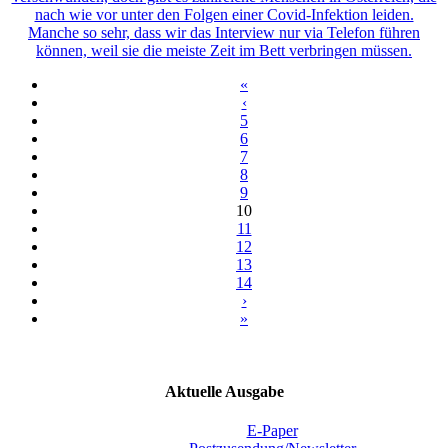
nach wie vor unter den Folgen einer Covid-Infektion leiden.
Manche so sehr, dass wir das Interview nur via Telefon führen
können, weil sie die meiste Zeit im Bett verbringen müssen.
«
‹
5
6
7
8
9
10
11
12
13
14
›
»
Aktuelle Ausgabe
E-Paper