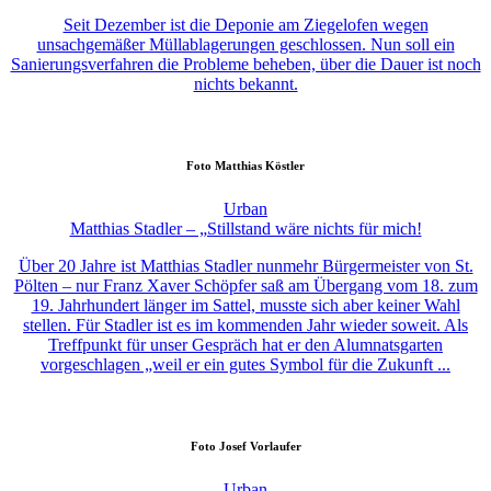
Seit Dezember ist die Deponie am Ziegelofen wegen
unsachgemäßer Müllablagerungen geschlossen. Nun soll ein
Sanierungsverfahren die Probleme beheben, über die Dauer ist noch
nichts bekannt.
Foto
Matthias Köstler
Urban
Matthias Stadler – „Stillstand wäre nichts für mich!
Über 20 Jahre ist Matthias Stadler nunmehr Bürgermeister von St.
Pölten – nur Franz Xaver Schöpfer saß am Übergang vom 18. zum
19. Jahrhundert länger im Sattel, musste sich aber keiner Wahl
stellen. Für Stadler ist es im kommenden Jahr wieder soweit. Als
Treffpunkt für unser Gespräch hat er den Alumnatsgarten
vorgeschlagen „weil er ein gutes Symbol für die Zukunft ...
Foto
Josef Vorlaufer
Urban