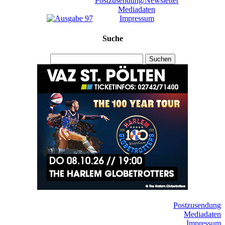
Postzusendung/Newsletter
Mediadaten
Impressum
Suche
Suchen
Postzusendung
Mediadaten
Impressum