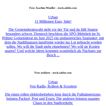
Foto
Joachim Wendler - stock.adobe.com
Urban
11 Millionen Euro, bitte!
Die Gemeinderatswahl steht vor der Tür und da fällt Sparen
besonders schwer. Dennoch beschloss die SPÖ-Mehrheit im St.
Pöltner Gemeinderat im Juni 2025 ein umfangreiches Sparpaket, mit
dem die Stadtfinanzen langfristig wieder ins Lot gebracht werden
sollen. Wo will die Stadt mehr einnehmen? Wo will sie Kosten
sparen? Und welche Ideen kommen womöglich als Nächstes zur
Besch ...
Foto
stokkete - stock.adobe.com
Urban
Von Radln, Rollern & Scootern
Die einen rollen elektrobetrieben leise durch die Fußgängerzone,
bringen Packerl, Post und Essen. Die anderen bringen rasantes
Chaos in den Stadtverkehr.