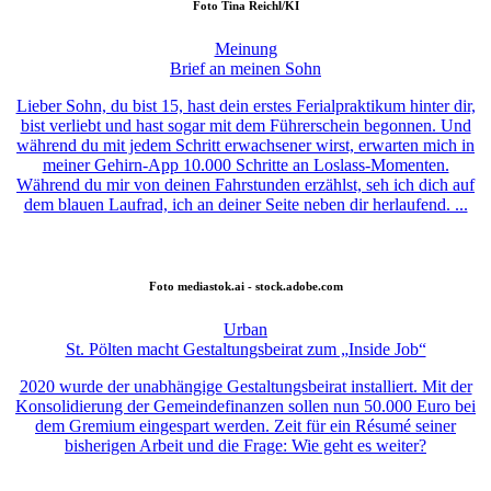
Foto
Tina Reichl/KI
Meinung
Brief an meinen Sohn
Lieber Sohn, du bist 15, hast dein erstes Ferialpraktikum hinter dir,
bist verliebt und hast sogar mit dem Führerschein begonnen. Und
während du mit jedem Schritt erwachsener wirst, erwarten mich in
meiner Gehirn-App 10.000 Schritte an Loslass-Momenten.
Während du mir von deinen Fahrstunden erzählst, seh ich dich auf
dem blauen Laufrad, ich an deiner Seite neben dir herlaufend. ...
Foto
mediastok.ai - stock.adobe.com
Urban
St. Pölten macht Gestaltungsbeirat zum „Inside Job“
2020 wurde der unabhängige Gestaltungsbeirat installiert. Mit der
Konsolidierung der Gemeindefinanzen sollen nun 50.000 Euro bei
dem Gremium eingespart werden. Zeit für ein Résumé seiner
bisherigen Arbeit und die Frage: Wie geht es weiter?