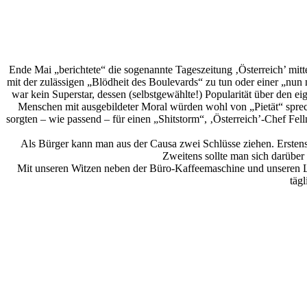
Ende Mai „berichtete“ die sogenannte Tageszeitung ‚Österreich’ mitt
mit der zulässigen „Blödheit des Boulevards“ zu tun oder einer „nun
war kein Superstar, dessen (selbstgewählte!) Popularität über den e
Menschen mit ausgebildeter Moral würden wohl von „Pietät“ sprech
sorgten – wie passend – für einen „Shitstorm“, ‚Österreich’-Chef Fe
Als Bürger kann man aus der Causa zwei Schlüsse ziehen. Erstens 
Zweitens sollte man sich darüber
Mit unseren Witzen neben der Büro-Kaffeemaschine und unseren Li
täg