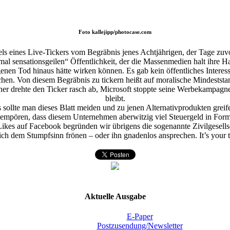
Foto
kallejipp/photocase.com
els eines Live-Tickers vom Begräbnis jenes Achtjährigen, der Tage zu
 mal sensationsgeilen“ Öffentlichkeit, der die Massenmedien halt ihre 
igenen Tod hinaus hätte wirken können. Es gab kein öffentliches Inter
en. Von diesem Begräbnis zu tickern heißt auf moralische Mindeststan
llner drehte den Ticker rasch ab, Microsoft stoppte seine Werbekampag
bleibt.
sollte man dieses Blatt meiden und zu jenen Alternativprodukten greif
 empören, dass diesem Unternehmen aberwitzig viel Steuergeld in Form
kes auf Facebook begründen wir übrigens die sogenannte Zivilgesells
lich dem Stumpfsinn frönen – oder ihn gnadenlos ansprechen. It’s your t
Aktuelle Ausgabe
E-Paper
Postzusendung/Newsletter