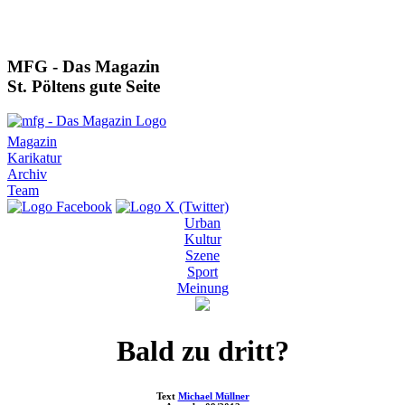
MFG - Das Magazin
St. Pöltens gute Seite
Magazin
Karikatur
Archiv
Team
Urban
Kultur
Szene
Sport
Meinung
Bald zu dritt?
Text
Michael Müllner