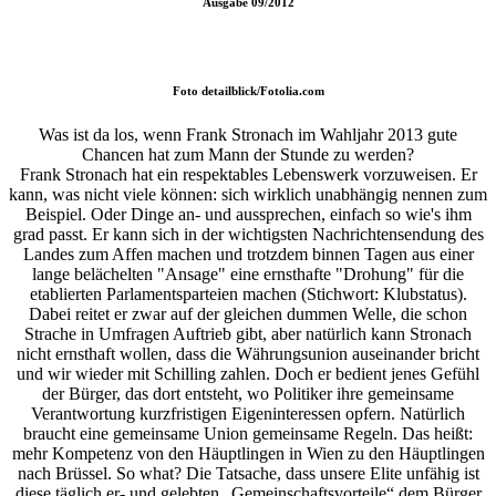
Ausgabe
09/2012
Foto
detailblick/Fotolia.com
Was ist da los, wenn Frank Stronach im Wahljahr 2013 gute
Chancen hat zum Mann der Stunde zu werden?
Frank Stronach hat ein respektables Lebenswerk vorzuweisen. Er
kann, was nicht viele können: sich wirklich unabhängig nennen zum
Beispiel. Oder Dinge an- und aussprechen, einfach so wie's ihm
grad passt. Er kann sich in der wichtigsten Nachrichtensendung des
Landes zum Affen machen und trotzdem binnen Tagen aus einer
lange belächelten "Ansage" eine ernsthafte "Drohung" für die
etablierten Parlamentsparteien machen (Stichwort: Klubstatus).
Dabei reitet er zwar auf der gleichen dummen Welle, die schon
Strache in Umfragen Auftrieb gibt, aber natürlich kann Stronach
nicht ernsthaft wollen, dass die Währungsunion auseinander bricht
und wir wieder mit Schilling zahlen. Doch er bedient jenes Gefühl
der Bürger, das dort entsteht, wo Politiker ihre gemeinsame
Verantwortung kurzfristigen Eigeninteressen opfern. Natürlich
braucht eine gemeinsame Union gemeinsame Regeln. Das heißt:
mehr Kompetenz von den Häuptlingen in Wien zu den Häuptlingen
nach Brüssel. So what? Die Tatsache, dass unsere Elite unfähig ist
diese täglich er- und gelebten „Gemeinschaftsvorteile“ dem Bürger