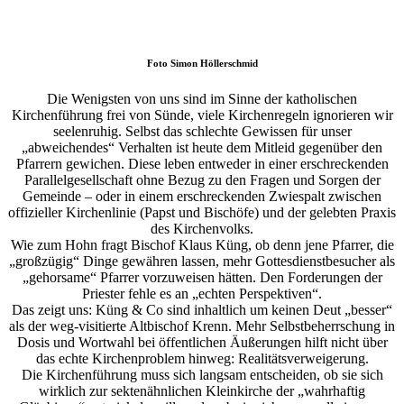
Foto
Simon Höllerschmid
Die Wenigsten von uns sind im Sinne der katholischen
Kirchenführung frei von Sünde, viele Kirchenregeln ignorieren wir
seelenruhig. Selbst das schlechte Gewissen für unser
„abweichendes“ Verhalten ist heute dem Mitleid gegenüber den
Pfarrern gewichen. Diese leben entweder in einer erschreckenden
Parallelgesellschaft ohne Bezug zu den Fragen und Sorgen der
Gemeinde – oder in einem erschreckenden Zwiespalt zwischen
offizieller Kirchenlinie (Papst und Bischöfe) und der gelebten Praxis
des Kirchenvolks.
Wie zum Hohn fragt Bischof Klaus Küng, ob denn jene Pfarrer, die
„großzügig“ Dinge gewähren lassen, mehr Gottesdienstbesucher als
„gehorsame“ Pfarrer vorzuweisen hätten. Den Forderungen der
Priester fehle es an „echten Perspektiven“.
Das zeigt uns: Küng & Co sind inhaltlich um keinen Deut „besser“
als der weg-visitierte Altbischof Krenn. Mehr Selbstbeherrschung in
Dosis und Wortwahl bei öffentlichen Äußerungen hilft nicht über
das echte Kirchenproblem hinweg: Realitätsverweigerung.
Die Kirchenführung muss sich langsam entscheiden, ob sie sich
wirklich zur sektenähnlichen Kleinkirche der „wahrhaftig