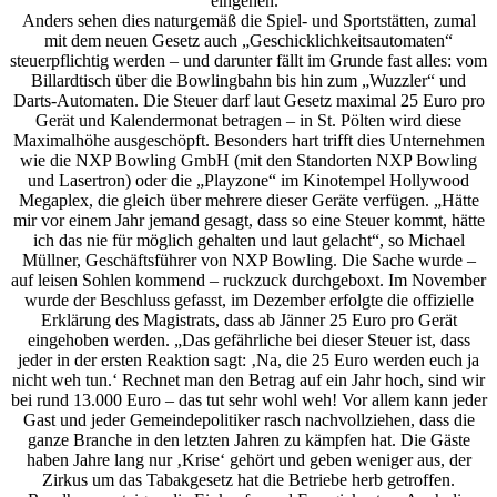
eingehen.“
Anders sehen dies naturgemäß die Spiel- und Sportstätten, zumal
mit dem neuen Gesetz auch „Geschicklichkeitsautomaten“
steuerpflichtig werden – und darunter fällt im Grunde fast alles: vom
Billardtisch über die Bowlingbahn bis hin zum „Wuzzler“ und
Darts-Automaten. Die Steuer darf laut Gesetz maximal 25 Euro pro
Gerät und Kalendermonat betragen – in St. Pölten wird diese
Maximalhöhe ausgeschöpft. Besonders hart trifft dies Unternehmen
wie die NXP Bowling GmbH (mit den Standorten NXP Bowling
und Lasertron) oder die „Playzone“ im Kinotempel Hollywood
Megaplex, die gleich über mehrere dieser Geräte verfügen. „Hätte
mir vor einem Jahr jemand gesagt, dass so eine Steuer kommt, hätte
ich das nie für möglich gehalten und laut gelacht“, so Michael
Müllner, Geschäftsführer von NXP Bowling. Die Sache wurde –
auf leisen Sohlen kommend – ruckzuck durchgeboxt. Im November
wurde der Beschluss gefasst, im Dezember erfolgte die offizielle
Erklärung des Magistrats, dass ab Jänner 25 Euro pro Gerät
eingehoben werden. „Das gefährliche bei dieser Steuer ist, dass
jeder in der ersten Reaktion sagt: ‚Na, die 25 Euro werden euch ja
nicht weh tun.‘ Rechnet man den Betrag auf ein Jahr hoch, sind wir
bei rund 13.000 Euro – das tut sehr wohl weh! Vor allem kann jeder
Gast und jeder Gemeindepolitiker rasch nachvollziehen, dass die
ganze Branche in den letzten Jahren zu kämpfen hat. Die Gäste
haben Jahre lang nur ‚Krise‘ gehört und geben weniger aus, der
Zirkus um das Tabakgesetz hat die Betriebe herb getroffen.