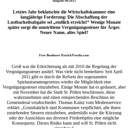
Ausgabe
06/2012
Letztes Jahr beklatschte die Wirtschaftskammer eine
langjährige Forderung: Die Abschaffung der
Lustbarkeitsabgabe sei „endlich erreicht!“ Wenige Monate
später sorgt die umstrittene Vergnügungssteuer für Ärger.
Neuer Name, altes Spiel?
Foto
Bombaert Patrick/Fotolia.com
Groß war die Erleichterung als mit 2010 die Regelung der
Vergnügungssteuer auslief. Was viele nicht bemerkten: Seit April
2011 gibt es durch die Reform des sogenannten
Spielautomatengesetzes wieder die Möglichkeit eine
Vergnügungssteuer einzuheben. Einige Monate hat es gedauert, aber
mit November hat die Stadt St. Pölten beschlossen, diese
wahrzunehmen und einen entsprechenden Beschluss im
Gemeinderat verabschiedet. Thomas Kainz vom Medienservice
erklärt: „Grundsätzlich sind Kommunen verpflichtet, alle ihnen
zustehenden Steuern einzuheben, andernfalls wäre die Kürzung
oder der Ausschluss aus diversen Fördertöpfen eine mögliche
Konsequenz. Dieses Risiko kann und will St. Pölten nicht