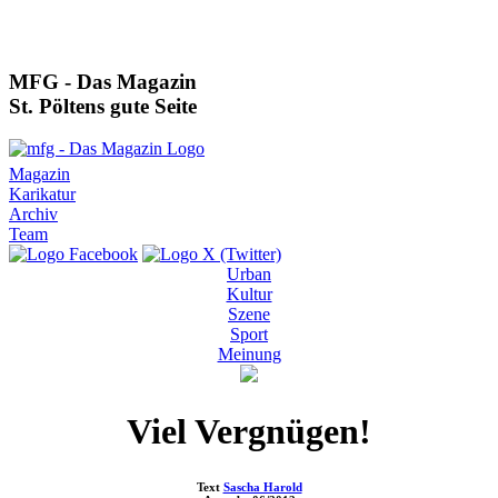
MFG - Das Magazin
St. Pöltens gute Seite
Magazin
Karikatur
Archiv
Team
Urban
Kultur
Szene
Sport
Meinung
Viel Vergnügen!
Text
Sascha Harold