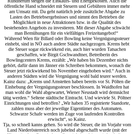
Rundherum steigen die Einkaufs- und Energiekosten. Auch die
öffentliche Hand schneidet mit Steuern und Gebühren immer mehr
am Umsatz mit. Da geht natürlich jede zusätzliche Abgabe zu
Lasten des Betriebsergebnisses und nimmt den Betrieben die
Möglichkeit in neue Attraktionen bzw. in die Qualität des
bestehenden Angebots zu investieren. Mit dieser Abgabe schwächt
man Bemühungen für ein vielfältiges Freizeitangebot!“
Während Wien für Billard oder Bowling keine Vergnügungssteuer
einhebt, sind in NÖ auch andere Städte nachgezogen. Krems hebt
die Steuer sogar rückwirkend ein, auch hier wurden Tatsachen
geschaffen, wie Birgit Gschwandtner, Betreiberin des
Bowlingcenters Krems, erzählt: „Wir haben bis Dezember nichts
gehört, dafür dann im Jänner ein Schreiben bekommen, wonach die
Steuer jetzt rückwirkend bis November eingehoben wird.“ Auch in
anderen Städten wird die Vergnügung wohl bald teurer werden.
Kainz dazu: „Krems und Amstetten haben bereits vor St. Pölten die
Einhebung der Vergnügungssteuer beschlossen. In Waidhofen hat
man wohl die Wahl abgewartet, Wiener Neustadt wird demnächst
tätig werden.“ Seltene städtische Eintracht. Und wieviele St. Pöltner
Einrichtungen sind betroffen? „Wir haben 35 registrierte Standorte,
zahlen muss aber der jeweilige Eigentümer des Automaten.
Schwarze Schafe werden im Zuge von laufenden Kontrollen
erwischt“, so Kainz.
Tja, so schnell kanns gehen. So wird die Steuer, die im Vorjahr vom
Land Niederösterreich noch jubelnd abgeschafft wurde (mit der