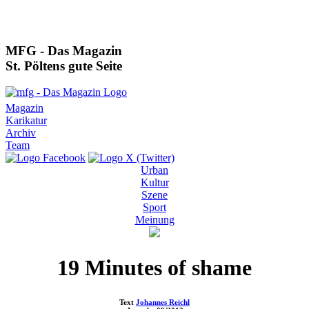
MFG - Das Magazin
St. Pöltens gute Seite
Magazin
Karikatur
Archiv
Team
Urban
Kultur
Szene
Sport
Meinung
19 Minutes of shame
Text
Johannes Reichl