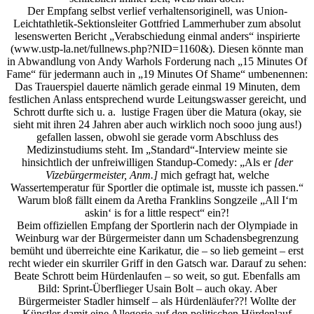
Der Empfang selbst verlief verhaltensoriginell, was Union-
Leichtathletik-Sektionsleiter Gottfried Lammerhuber zum absolut
lesenswerten Bericht „Verabschiedung einmal anders“ inspirierte
(
www.ustp-la.net/fullnews.php?NID=1160&). Diesen könnte man
in Abwandlung von Andy Warhols Forderung nach „15 Minutes Of
Fame“ für jedermann auch in „19 Minutes Of Shame“ umbenennen:
Das Trauerspiel dauerte nämlich gerade einmal 19 Minuten, dem
festlichen Anlass entsprechend wurde Leitungswasser gereicht, und
Schrott durfte sich u. a. lustige Fragen über die Matura (okay, sie
sieht mit ihren 24 Jahren aber auch wirklich noch sooo jung aus!)
gefallen lassen, obwohl sie gerade vorm Abschluss des
Medizinstudiums steht. Im „Standard“-Interview meinte sie
hinsichtlich der unfreiwilligen Standup-Comedy: „Als er
[der
Vizebürgermeister, Anm.]
mich gefragt hat, welche
Wassertemperatur für Sportler die optimale ist, musste ich passen.“
Warum bloß fällt einem da Aretha Franklins Songzeile „All I‘m
askin‘ is for a little respect“ ein?!
Beim offiziellen Empfang der Sportlerin nach der Olympiade in
Weinburg war der Bürgermeister dann um Schadensbegrenzung
bemüht und überreichte eine Karikatur, die – so lieb gemeint – erst
recht wieder ein skurriler Griff in den Gatsch war. Darauf zu sehen:
Beate Schrott beim Hürdenlaufen – so weit, so gut. Ebenfalls am
Bild: Sprint-Überflieger Usain Bolt – auch okay. Aber
Bürgermeister Stadler himself – als Hürdenläufer??! Wollte der
Künstler damit eine Allegorie auf den politischen Hürdenlauf