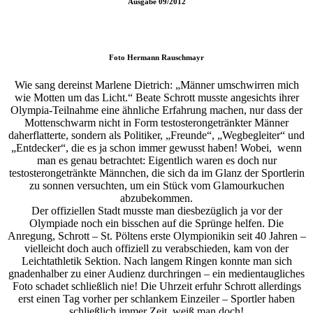
Ausgabe
09/2012
Foto
Hermann Rauschmayr
Wie sang dereinst Marlene Dietrich: „Männer umschwirren mich
wie Motten um das Licht.“ Beate Schrott musste angesichts ihrer
Olympia-Teilnahme eine ähnliche Erfahrung machen, nur dass der
Mottenschwarm nicht in Form testosterongetränkter Männer
daherflatterte, sondern als Politiker, „Freunde“, „Wegbegleiter“ und
„Entdecker“, die es ja schon immer gewusst haben! Wobei, wenn
man es genau betrachtet: Eigentlich waren es doch nur
testosterongetränkte Männchen, die sich da im Glanz der Sportlerin
zu sonnen versuchten, um ein Stück vom Glamourkuchen
abzubekommen.
Der offiziellen Stadt musste man diesbezüglich ja vor der
Olympiade noch ein bisschen auf die Sprünge helfen. Die
Anregung, Schrott – St. Pöltens erste Olympionikin seit 40 Jahren –
vielleicht doch auch offiziell zu verabschieden, kam von der
Leichtathletik Sektion. Nach langem Ringen konnte man sich
gnadenhalber zu einer Audienz durchringen – ein medientaugliches
Foto schadet schließlich nie! Die Uhrzeit erfuhr Schrott allerdings
erst einen Tag vorher per schlankem Einzeiler – Sportler haben
schließlich immer Zeit, weiß man doch!