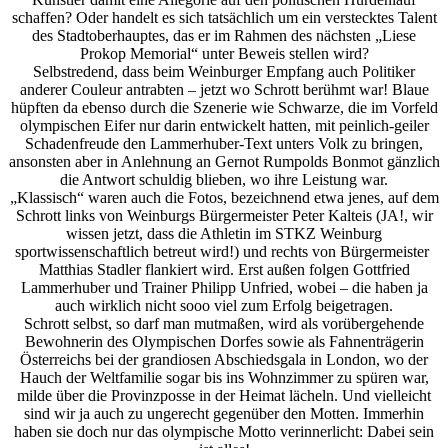
schaffen? Oder handelt es sich tatsächlich um ein verstecktes Talent
des Stadtoberhauptes, das er im Rahmen des nächsten „Liese
Prokop Memorial“ unter Beweis stellen wird?
Selbstredend, dass beim Weinburger Empfang auch Politiker
anderer Couleur antrabten – jetzt wo Schrott berühmt war! Blaue
hüpften da ebenso durch die Szenerie wie Schwarze, die im Vorfeld
olympischen Eifer nur darin entwickelt hatten, mit peinlich-geiler
Schadenfreude den Lammerhuber-Text unters Volk zu bringen,
ansonsten aber in Anlehnung an Gernot Rumpolds Bonmot gänzlich
die Antwort schuldig blieben, wo ihre Leistung war.
„Klassisch“ waren auch die Fotos, bezeichnend etwa jenes, auf dem
Schrott links von Weinburgs Bürgermeister Peter Kalteis (JA!, wir
wissen jetzt, dass die Athletin im STKZ Weinburg
sportwissenschaftlich betreut wird!) und rechts von Bürgermeister
Matthias Stadler flankiert wird. Erst außen folgen Gottfried
Lammerhuber und Trainer Philipp Unfried, wobei – die haben ja
auch wirklich nicht sooo viel zum Erfolg beigetragen.
Schrott selbst, so darf man mutmaßen, wird als vorübergehende
Bewohnerin des Olympischen Dorfes sowie als Fahnenträgerin
Österreichs bei der grandiosen Abschiedsgala in London, wo der
Hauch der Weltfamilie sogar bis ins Wohnzimmer zu spüren war,
milde über die Provinzposse in der Heimat lächeln. Und vielleicht
sind wir ja auch zu ungerecht gegenüber den Motten. Immerhin
haben sie doch nur das olympische Motto verinnerlicht: Dabei sein