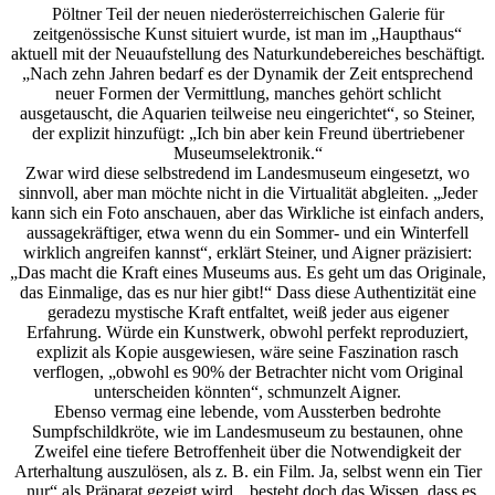
Pöltner Teil der neuen niederösterreichischen Galerie für
zeitgenössische Kunst situiert wurde, ist man im „Haupthaus“
aktuell mit der Neuaufstellung des Naturkundebereiches beschäftigt.
„Nach zehn Jahren bedarf es der Dynamik der Zeit entsprechend
neuer Formen der Vermittlung, manches gehört schlicht
ausgetauscht, die Aquarien teilweise neu eingerichtet“, so Steiner,
der explizit hinzufügt: „Ich bin aber kein Freund übertriebener
Museumselektronik.“
Zwar wird diese selbstredend im Landesmuseum eingesetzt, wo
sinnvoll, aber man möchte nicht in die Virtualität abgleiten. „Jeder
kann sich ein Foto anschauen, aber das Wirkliche ist einfach anders,
aussagekräftiger, etwa wenn du ein Sommer- und ein Winterfell
wirklich angreifen kannst“, erklärt Steiner, und Aigner präzisiert:
„Das macht die Kraft eines Museums aus. Es geht um das Originale,
das Einmalige, das es nur hier gibt!“ Dass diese Authentizität eine
geradezu mystische Kraft entfaltet, weiß jeder aus eigener
Erfahrung. Würde ein Kunstwerk, obwohl perfekt reproduziert,
explizit als Kopie ausgewiesen, wäre seine Faszination rasch
verflogen, „obwohl es 90% der Betrachter nicht vom Original
unterscheiden könnten“, schmunzelt Aigner.
Ebenso vermag eine lebende, vom Aussterben bedrohte
Sumpfschildkröte, wie im Landesmuseum zu bestaunen, ohne
Zweifel eine tiefere Betroffenheit über die Notwendigkeit der
Arterhaltung auszulösen, als z. B. ein Film. Ja, selbst wenn ein Tier
„nur“ als Präparat gezeigt wird, „besteht doch das Wissen, dass es