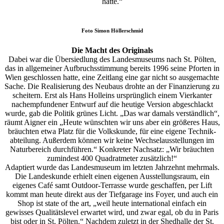
hatte.“
Foto
Simon Höllerschmid
Die Macht des Originals
Dabei war die Übersiedlung des Landesmuseums nach St. Pölten,
das in allgemeiner Aufbruchsstimmung bereits 1996 seine Pforten in
Wien geschlossen hatte, eine Zeitlang eine gar nicht so ausgemachte
Sache. Die Realisierung des Neubaus drohte an der Finanzierung zu
scheitern. Erst als Hans Holleins ursprünglich einem Vierkanter
nachempfundener Entwurf auf die heutige Version abgeschlackt
wurde, gab die Politik grünes Licht. „Das war damals verständlich“,
räumt Aigner ein „Heute wünschten wir uns aber ein größeres Haus,
bräuchten etwa Platz für die Volkskunde, für eine eigene Technik­
abteilung. Außerdem können wir keine Wechselausstellungen im
Naturbereich durchführen.“ Konkreter Nachsatz: „Wir bräuchten
zumindest 400 Quadratmeter zusätzlich!“
Adaptiert wurde das Landesmuseum im letzten Jahrzehnt mehrmals.
Die Landeskunde erhielt einen eigenen Ausstellungsraum, ein
eigenes Café samt Outdoor-Terrasse wurde geschaffen, per Lift
kommt man heute direkt aus der Tiefgarage ins Foyer, und auch ein
Shop ist state of the art, „weil heute international einfach ein
gewisses Qualitätslevel erwartet wird, und zwar egal, ob du in Paris
bist oder in St. Pölten.“ Nachdem zuletzt in der Shedhalle der St.