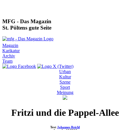
MFG - Das Magazin
St. Pöltens gute Seite
Magazin
Karikatur
Archiv
Team
Urban
Kultur
Szene
Sport
Meinung
Fritzi und die Pappel-Allee
Text
Johannes Reichl