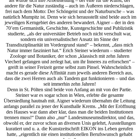
als würde sich ihre Arbeitsteilung – der eine für die Kunst, der
andere für die Natur zuständig – auch im Äußeren niederschlagen,
frei nach dem Motto: Der Schöngeist und der Naturbursche – was
natürlich Mumpitz ist. Denn wie sich herausstellt sind beide auch im
jeweiligen Kerngebiet des anderen bewandert. Aigner – der in den
70’ern Germanistik, Geschichte, Kunstgeschichte und Publizistik
studierte, „als der universitäre Betrieb noch nicht verschult war,
sondern ein universalistischer Ansatz im Sinne der
Transdisziplinarität im Vordergrund stand“ – bekennt, „dass mich
Natur immer fasziniert hat.“ Erich Steiner wiederum – studierter
Zoologe und Botaniker, der schon „klassisch mit zehn Jahren
Viecherl gefangen und zerlegt hat, um ihr Inneres zu erforschen“ –
greift in seiner Freizeit gerne selbst zum Pinsel. Wahrscheinlich
macht es gerade diese Affinität zum jeweils anderen Bereich aus,
dass die zwei Herren auch als Tandem gut funktionieren – und das
seit immerhin zehn Jahren!
Denn in St. Pölten sind beide von Anfang an mit von der Partie.
Steiner war es sogar schon in Wien, erlebte die gesamte
Übersiedlung hautnah mit. Aigner wiederum übernahm die Leitung
anfangs parallel zu jener der Kunsthalle Krems. „Mit der Eröffnung
des Hauses war dann aber klar, dass man die beiden Institutionen
trennen muss!“ Dann also „nur“ Landesmuseumsdirektor, und das,
obwohl er, der zuvor schon an diversen Unis gelehrt, Ausstellungen
kuratiert und u. a. die Kunstzeitschrift EIKON ins Leben gerufen
hatte, „eigentlich nie einen institutionellen Berufswunsch gehabt