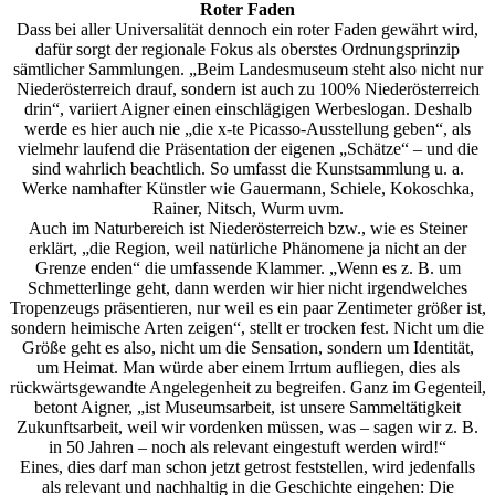
Roter Faden
Dass bei aller Universalität dennoch ein roter Faden gewährt wird,
dafür sorgt der regionale Fokus als oberstes Ordnungsprinzip
sämtlicher Sammlungen. „Beim Landesmuseum steht also nicht nur
Niederösterreich drauf, sondern ist auch zu 100% Niederösterreich
drin“, variiert Aigner einen einschlägigen Werbeslogan. Deshalb
werde es hier auch nie „die x-te Picasso-Ausstellung geben“, als
vielmehr laufend die Präsentation der eigenen „Schätze“ – und die
sind wahrlich beachtlich. So umfasst die Kunstsammlung u. a.
Werke namhafter Künstler wie Gauermann, Schiele, Kokoschka,
Rainer, Nitsch, Wurm uvm.
Auch im Naturbereich ist Niederösterreich bzw., wie es Steiner
erklärt, „die Region, weil natürliche Phänomene ja nicht an der
Grenze enden“ die umfassende Klammer. „Wenn es z. B. um
Schmetterlinge geht, dann werden wir hier nicht irgendwelches
Tropenzeugs präsentieren, nur weil es ein paar Zentimeter größer ist,
sondern heimische Arten zeigen“, stellt er trocken fest. Nicht um die
Größe geht es also, nicht um die Sensation, sondern um Identität,
um Heimat. Man würde aber einem Irrtum aufliegen, dies als
rückwärtsgewandte Angelegenheit zu begreifen. Ganz im Gegenteil,
betont Aigner, „ist Museumsarbeit, ist unsere Sammeltätigkeit
Zukunftsarbeit, weil wir vordenken müssen, was – sagen wir z. B.
in 50 Jahren – noch als relevant eingestuft werden wird!“
Eines, dies darf man schon jetzt getrost feststellen, wird jedenfalls
als relevant und nachhaltig in die Geschichte eingehen: Die