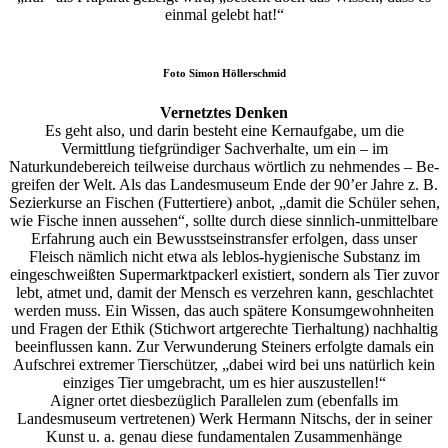
einmal gelebt hat!“
Foto
Simon Höllerschmid
Vernetztes Denken
Es geht also, und darin besteht eine Kernaufgabe, um die
Vermittlung tiefgründiger Sachverhalte, um ein – im
Naturkundebereich teilweise durchaus wörtlich zu nehmendes – Be-
greifen der Welt. Als das Landesmuseum Ende der 90’er Jahre z. B.
Sezierkurse an Fischen (Futtertiere) anbot, „damit die Schüler sehen,
wie Fische innen aussehen“, sollte durch diese sinnlich-unmittelbare
Erfahrung auch ein Bewusstseinstransfer erfolgen, dass unser
Fleisch nämlich nicht etwa als leblos-hygienische Substanz im
eingeschweißten Supermarktpackerl existiert, sondern als Tier zuvor
lebt, atmet und, damit der Mensch es verzehren kann, geschlachtet
werden muss. Ein Wissen, das auch spätere Konsumgewohnheiten
und Fragen der Ethik (Stichwort artgerechte Tierhaltung) nachhaltig
beeinflussen kann. Zur Verwunderung Steiners erfolgte damals ein
Aufschrei extremer Tierschützer, „dabei wird bei uns natürlich kein
einziges Tier umgebracht, um es hier auszustellen!“
Aigner ortet diesbezüglich Pa­rallelen zum (ebenfalls im
Landesmuseum vertretenen) Werk Hermann Nitschs, der in seiner
Kunst u. a. genau diese fundamentalen Zusammenhänge