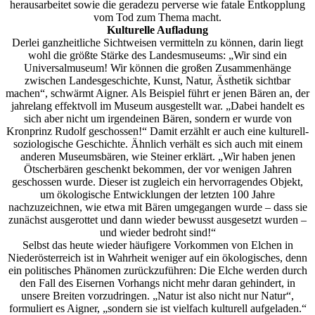
herausarbeitet sowie die geradezu perverse wie fatale Entkopplung
vom Tod zum Thema macht.
Kulturelle Aufladung
Derlei ganzheitliche Sichtweisen vermitteln zu können, darin liegt
wohl die größte Stärke des Landesmuseums: „Wir sind ein
Universalmuseum! Wir können die großen Zusammenhänge
zwischen Landesgeschichte, Kunst, Natur, Ästhetik sichtbar
machen“, schwärmt Aigner. Als Beispiel führt er jenen Bären an, der
jahrelang effektvoll im Museum ausgestellt war. „Dabei handelt es
sich aber nicht um irgendeinen Bären, sondern er wurde von
Kronprinz Rudolf geschossen!“ Damit erzählt er auch eine kulturell-
soziologische Geschichte. Ähnlich verhält es sich auch mit einem
anderen Museumsbären, wie Steiner erklärt. „Wir haben jenen
Ötscherbären geschenkt bekommen, der vor wenigen Jahren
geschossen wurde. Dieser ist zugleich ein hervorragendes Objekt,
um ökologische Entwicklungen der letzten 100 Jahre
nachzuzeichnen, wie etwa mit Bären umgegangen wurde – dass sie
zunächst ausgerottet und dann wieder bewusst ausgesetzt wurden –
und wieder bedroht sind!“
Selbst das heute wieder häufigere Vorkommen von Elchen in
Niederösterreich ist in Wahrheit weniger auf ein ökologisches, denn
ein politisches Phänomen zurückzuführen: Die Elche werden durch
den Fall des Eisernen Vorhangs nicht mehr daran gehindert, in
unsere Breiten vorzudringen. „Natur ist also nicht nur Natur“,
formuliert es Aigner, „sondern sie ist vielfach kulturell aufgeladen.“