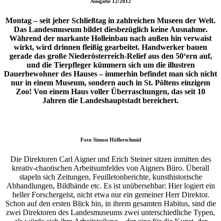
Ausgabe
12/2012
Montag – seit jeher Schließtag in zahlreichen Museen der Welt.
Das Landesmuseum bildet diesbezüglich keine Ausnahme.
Während der markante Holleinbau nach außen hin verwaist
wirkt, wird drinnen fleißig gearbeitet. Handwerker bauen
gerade das große Niederösterreich-Relief aus den 50‘ern auf,
und die Tierpfleger kümmern sich um die illustren
Dauerbewohner des Hauses – immerhin befindet man sich nicht
nur in einem Museum, sondern auch in St. Pöltens einzigem
Zoo! Von einem Haus voller Überraschungen, das seit 10
Jahren die Landeshauptstadt bereichert.
Foto
Simon Höllerschmid
Die Direktoren Carl Aigner und Erich Steiner sitzen inmitten des
kreativ-chaotischen Arbeitsumfeldes von Aigners Büro. Überall
stapeln sich Zeitungen, Feuilletonberichte, kunsthistorische
Abhandlungen, Bildbände etc. Es ist unübersehbar: Hier logiert ein
heller Forschergeist, nicht etwa nur ein gemeiner Herr Direktor.
Schon auf den ersten Blick hin, in ihrem gesamten Habitus, sind die
zwei Direktoren des Landesmuseums zwei unterschiedliche Typen,