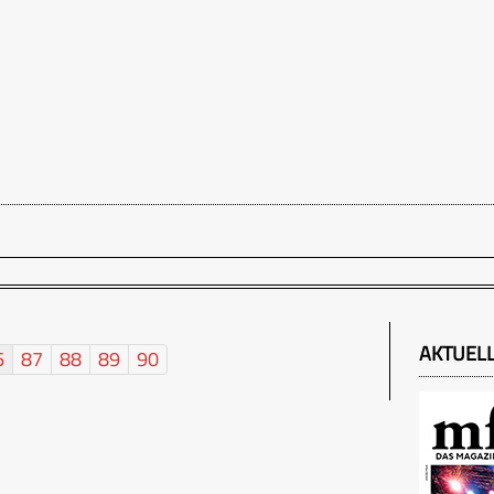
AKTUEL
6
87
88
89
90