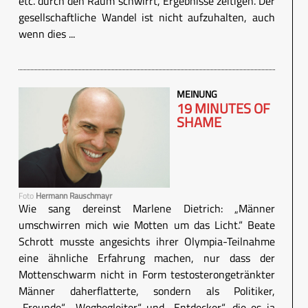
etc. durch den Raum schwirrt, Ergebnisse zeitigen. Der
gesellschaftliche Wandel ist nicht aufzuhalten, auch
wenn dies ...
MEINUNG
19 MINUTES OF
SHAME
Foto
Hermann Rauschmayr
Wie sang dereinst Marlene Dietrich: „Männer
umschwirren mich wie Motten um das Licht.“ Beate
Schrott musste angesichts ihrer Olympia-Teilnahme
eine ähnliche Erfahrung machen, nur dass der
Mottenschwarm nicht in Form testosterongetränkter
Männer daherflatterte, sondern als Politiker,
„Freunde“, „Wegbegleiter“ und „Entdecker“, die es ja