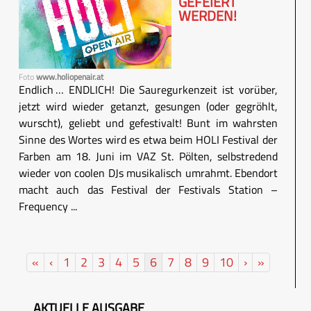
GEFEIERT
WERDEN!
Foto
www.holiopenair.at
Endlich … ENDLICH! Die Sauregurkenzeit ist vorüber,
jetzt wird wieder getanzt, gesungen (oder gegröhlt,
wurscht), geliebt und gefestivalt! Bunt im wahrsten
Sinne des Wortes wird es etwa beim HOLI Festival der
Farben am 18. Juni im VAZ St. Pölten, selbstredend
wieder von coolen DJs musikalisch umrahmt. Ebendort
macht auch das Festival der Festivals Station –
Frequency ...
«
‹
1
2
3
4
5
6
7
8
9
10
›
»
AKTUELLE AUSGABE