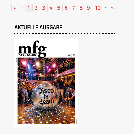
«
‹
1
2
3
4
5
6
7
8
9
10
›
»
AKTUELLE AUSGABE