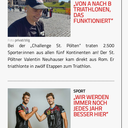
„VON A NACH B
TRIATHLONEN,
DAS
FUNKTIONIERT“
Foto
privat/zVg
Bei der „Challenge St. Pölten“ traten 2.500
Sporter:innen aus allen fünf Kontinenten an! Der St.
Pöltner Valentin Neuhauser kam direkt aus Rom. Er
triathlonte in zwölf Etappen zum Triathlon.
SPORT
„WIR WERDEN
IMMER NOCH
JEDES JAHR
BESSER HIER“