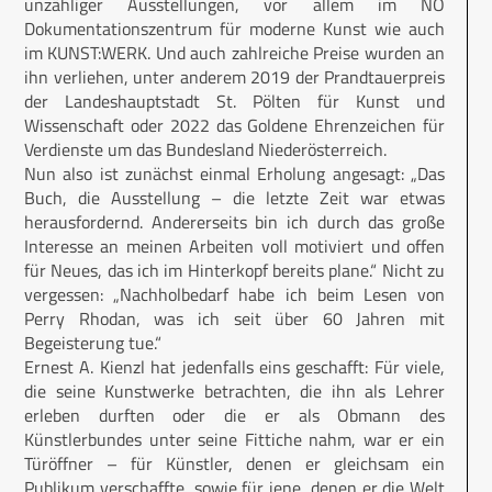
unzähliger Ausstellungen, vor allem im NÖ
Dokumentationszentrum für moderne Kunst wie auch
im KUNST:WERK. Und auch zahlreiche Preise wurden an
ihn verliehen, unter anderem 2019 der Prandtauerpreis
der Landeshauptstadt St. Pölten für Kunst und
Wissenschaft oder 2022 das Goldene Ehrenzeichen für
Verdienste um das Bundesland Niederösterreich.
Nun also ist zunächst einmal Erholung angesagt: „Das
Buch, die Ausstellung – die letzte Zeit war etwas
herausfordernd. Andererseits bin ich durch das große
Interesse an meinen Arbeiten voll motiviert und offen
für Neues, das ich im Hinterkopf bereits plane.“ Nicht zu
vergessen: „Nachholbedarf habe ich beim Lesen von
Perry Rhodan, was ich seit über 60 Jahren mit
Begeisterung tue.“
Ernest A. Kienzl hat jedenfalls eins geschafft: Für viele,
die seine Kunstwerke betrachten, die ihn als Lehrer
erleben durften oder die er als Obmann des
Künstlerbundes unter seine Fittiche nahm, war er ein
Türöffner – für Künstler, denen er gleichsam ein
Publikum verschaffte, sowie für jene, denen er die Welt