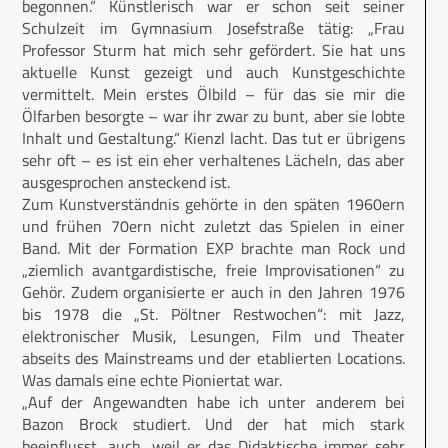
begonnen.“ Künstlerisch war er schon seit seiner
Schulzeit im Gymnasium Josefstraße tätig: „Frau
Professor Sturm hat mich sehr gefördert. Sie hat uns
aktuelle Kunst gezeigt und auch Kunstgeschichte
vermittelt. Mein erstes Ölbild – für das sie mir die
Ölfarben besorgte – war ihr zwar zu bunt, aber sie lobte
Inhalt und Gestaltung.“ Kienzl lacht. Das tut er übrigens
sehr oft – es ist ein eher verhaltenes Lächeln, das aber
ausgesprochen ansteckend ist.
Zum Kunstverständnis gehörte in den späten 1960ern
und frühen 70ern nicht zuletzt das Spielen in einer
Band. Mit der Formation EXP brachte man Rock und
„ziemlich avantgardistische, freie Improvisationen“ zu
Gehör. Zudem organisierte er auch in den Jahren 1976
bis 1978 die „St. Pöltner Restwochen“: mit Jazz,
elektronischer Musik, Lesungen, Film und Theater
abseits des Mainstreams und der etablierten Locations.
Was damals eine echte Pioniertat war.
„Auf der Angewandten habe ich unter anderem bei
Bazon Brock studiert. Und der hat mich stark
beeinflusst, auch, weil er das Didaktische immer sehr