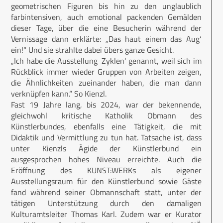
geometrischen Figuren bis hin zu den unglaublich
farbintensiven, auch emotional packenden Gemälden
dieser Tage, über die eine Besucherin während der
Vernissage dann erklärte: „Das haut einem das Aug‘
ein!“ Und sie strahlte dabei übers ganze Gesicht.
„Ich habe die Ausstellung ‚Zyklen‘ genannt, weil sich im
Rückblick immer wieder Gruppen von Arbeiten zeigen,
die Ähnlichkeiten zueinander haben, die man dann
verknüpfen kann.“ So Kienzl.
Fast 19 Jahre lang, bis 2024, war der bekennende,
gleichwohl kritische Katholik Obmann des
Künstlerbundes, ebenfalls eine Tätigkeit, die mit
Didaktik und Vermittlung zu tun hat. Tatsache ist, dass
unter Kienzls Ägide der Künstlerbund ein
ausgesprochen hohes Niveau erreichte. Auch die
Eröffnung des KUNST:WERKs als eigener
Ausstellungsraum für den Künstlerbund sowie Gäste
fand während seiner Obmannschaft statt, unter der
tätigen Unterstützung durch den damaligen
Kulturamtsleiter Thomas Karl. Zudem war er Kurator