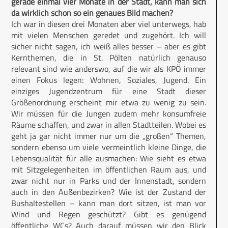
gerade einmal vier Monate in der Stadt, kann man sich
da wirklich schon so ein genaues Bild machen?
Ich war in diesen drei Monaten aber viel unterwegs, hab
mit vielen Menschen geredet und zugehört. Ich will
sicher nicht sagen, ich weiß alles besser – aber es gibt
Kernthemen, die in St. Pölten natürlich genauso
relevant sind wie anderswo, auf die wir als KPÖ immer
einen Fokus legen: Wohnen, Soziales, Jugend. Ein
einziges Jugendzentrum für eine Stadt dieser
Größenordnung erscheint mir etwa zu wenig zu sein.
Wir müssen für die Jungen zudem mehr konsumfreie
Räume schaffen, und zwar in allen Stadtteilen. Wobei es
geht ja gar nicht immer nur um die „großen“ Themen,
sondern ebenso um viele vermeintlich kleine Dinge, die
Lebensqualität für alle ausmachen: Wie sieht es etwa
mit Sitzgelegenheiten im öffentlichen Raum aus, und
zwar nicht nur in Parks und der Innenstadt, sondern
auch in den Außenbezirken? Wie ist der Zustand der
Bushaltestellen – kann man dort sitzen, ist man vor
Wind und Regen geschützt? Gibt es genügend
öffentliche WCs? Auch darauf müssen wir den Blick