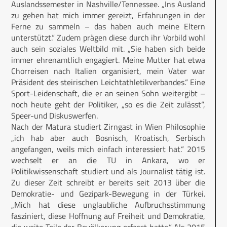
Auslandssemester in Nashville/Tennessee. „Ins Ausland
zu gehen hat mich immer gereizt, Erfahrungen in der
Ferne zu sammeln – das haben auch meine Eltern
unterstützt.“ Zudem prägen diese durch ihr Vorbild wohl
auch sein soziales Weltbild mit. „Sie haben sich beide
immer ehrenamtlich engagiert. Meine Mutter hat etwa
Chorreisen nach Italien organisiert, mein Vater war
Präsident des steirischen Leichtathletikverbandes.“ Eine
Sport-Leidenschaft, die er an seinen Sohn weitergibt –
noch heute geht der Politiker, „so es die Zeit zulässt“,
Speer-und Diskuswerfen.
Nach der Matura studiert Zirngast in Wien Philosophie
„ich hab aber auch Bosnisch, Kroatisch, Serbisch
angefangen, weils mich einfach interessiert hat.“ 2015
wechselt er an die TU in Ankara, wo er
Politikwissenschaft studiert und als Journalist tätig ist.
Zu dieser Zeit schreibt er bereits seit 2013 über die
Demokratie- und Gezipark-Bewegung in der Türkei.
„Mich hat diese unglaubliche Aufbruchsstimmung
fasziniert, diese Hoffnung auf Freiheit und Demokratie,
die weite Teile der Bevölkerung erfasst hatte.“ Als 2015