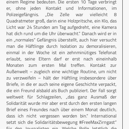
einem Regime bedeuten. Die ersten 10 Tage verbringt
er, ohne jeden Kontakt und Informationen, im
Polizeigefängnis. „Die Zelle war vielleicht 8
Quadratmeter groß, darin eine Holzpritsche, ein Klo, das
Licht war 24 Stunden am Tag aufgedreht, eine Kamera
hat dich rund um die Uhr überwacht.“ Danach wird er in
ein „normales“ Gefängnis überstellt, auch hier versucht
man die Häftlinge durch Isolation zu demoralisieren,
einmal in der Woche ist ein zehnminütiges Telefonat
erlaubt, seine Eltern darf er erst nach eineinhalb
Monaten zum ersten Mal treffen. Kontakt zur
Außenwelt – zugleich eine wichtige Routine, um nicht
zu verzweifeln – hält der Häftling insbesondere über
Briefe, in die er auch seine eigene Geschichte verpackt,
die ein Freund alsbald als Buch publiziert. Der Fall sorgt
weltweit für Schlagzeilen, „das ganz Ausmaß der
Solidarität wurde mir aber erst durch den ersten langen
Brief eines Freundes nach über einem Monat deutlich,
dass ich nicht vergessen worden bin.“ International
setzt sich die Solidaritätsbewegung #FreeMaxZirngast“
für den Journalisten ein. Welche Rolle letztlich die