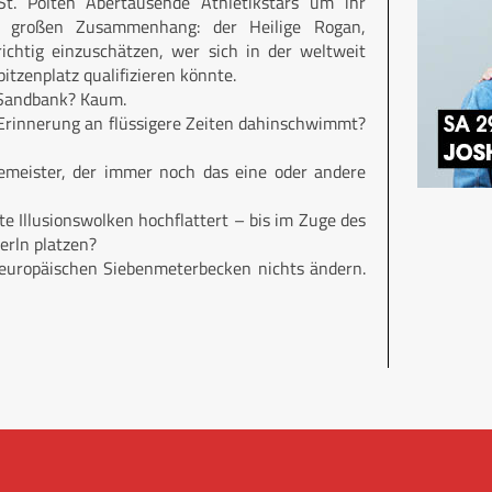
St. Pölten Abertausende Athletikstars um ihr
im großen Zusammenhang: der Heilige Rogan,
ichtig einzuschätzen, wer sich in der weltweit
zenplatz qualifizieren könnte.
-Sandbank? Kaum.
Erinnerung an flüssigere Zeiten dahinschwimmt?
emeister, der immer noch das eine oder andere
e Illusionswolken hochflattert – bis im Zuge des
rln platzen?
 europäischen Siebenmeterbecken nichts ändern.