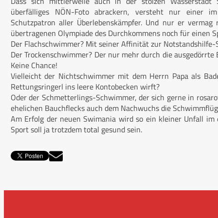
Dass sich mittlerweile auch in der stolzen Wasserstadt 
überfälliges NÖN-Foto abrackern, versteht nur einer 
Schutzpatron aller Überlebenskämpfer. Und nur er vermag r
übertragenen Olympiade des Durchkommens noch für einen Spit
Der Flachschwimmer? Mit seiner Affinität zur Notstandshilfe
Der Trockenschwimmer? Der nur mehr durch die ausgedörrte 
Keine Chance!
Vielleicht der Nichtschwimmer mit dem Herrn Papa als Bad
Rettungsringerl ins leere Kontobecken wirft?
Oder der Schmetterlings-Schwimmer, der sich gerne in rosarot
ehelichen Bauchflecks auch dem Nachwuchs die Schwimmflüge
Am Erfolg der neuen Swimania wird so ein kleiner Unfall im
Sport soll ja trotzdem total gesund sein.