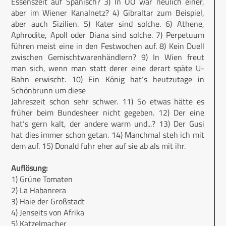
Essenszeit auf Spanisch? 3) In OÖ war neulich einer,
aber im Wiener Kanalnetz? 4) Gibraltar zum Beispiel,
aber auch Sizilien. 5) Kater sind solche. 6) Athene,
Aphrodite, Apoll oder Diana sind solche. 7) Perpetuum
führen meist eine in den Festwochen auf. 8) Kein Duell
zwischen Gemischtwarenhändlern? 9) In Wien freut
man sich, wenn man statt derer eine derart späte U-
Bahn erwischt. 10) Ein König hat‘s heutzutage in
Schönbrunn um diese
Jahreszeit schon sehr schwer. 11) So etwas hätte es
früher beim Bundesheer nicht gegeben. 12) Der eine
hat‘s gern kalt, der andere warm und...? 13) Der Gusi
hat dies immer schon getan. 14) Manchmal steh ich mit
dem auf. 15) Donald fuhr eher auf sie ab als mit ihr.
Auflösung:
1) Grüne Tomaten
2) La Habanrera
3) Haie der Großstadt
4) Jenseits von Afrika
5) Katzelmacher